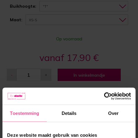
Buikhoogte:
"T"
Maat:
XS-S
Op voorraad
vanaf 17,90 €
-
+
In winkelmandje
Toestemming
Details
Over
Deze website maakt gebruik van cookies