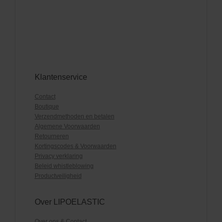
Klantenservice
Contact
Boutique
Verzendmethoden en betalen
Algemene Voorwaarden
Retourneren
Kortingscodes & Voorwaarden
Privacy verklaring
Beleid whistleblowing
Productveiligheid
Over LIPOELASTIC
Over ons & Contact