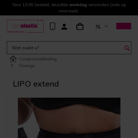
Voor 13:00 besteld, dezelfde
werkdag
verzonden (mits op
voorraad).
NL
Compressiekleding
Overige
LIPO extend