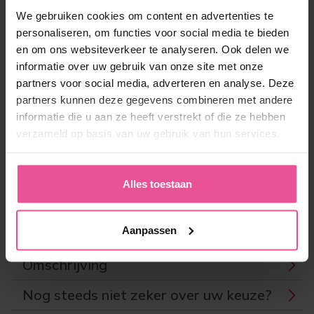
We gebruiken cookies om content en advertenties te
‘Beekman Klinieken staat voor kwaliteit en daar
hoort hoogwaardige compressiekleding bij. Zeer
personaliseren, om functies voor social media te bieden
tevreden over de producten van LIPOELASTIC en
en om ons websiteverkeer te analyseren. Ook delen we
al jaren lang fantastisch contact met het team
informatie over uw gebruik van onze site met onze
zodat we samen het beste kunnen geven voor
partners voor social media, adverteren en analyse. Deze
de patiënten.’
partners kunnen deze gegevens combineren met andere
informatie die u aan ze heeft verstrekt of die ze hebben
Productcode:
LIPO-EX95V00X
verzameld op basis van uw gebruik van hun services.
EAN:
8591846924855
Producent:
LIPOELASTIC
Zending
Afdruk
Alles toestaan
Aanpassen
Maattabel
Omschrijving
Nog steeds niet zeker over uw keuze?