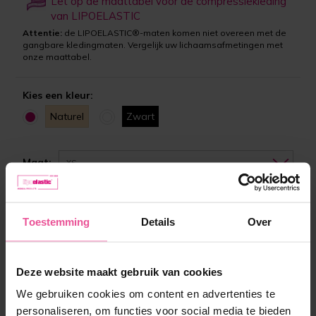
Let op de maattabel voor de compressiekleding
van LIPOELASTIC
Attentie:
de LIPOELASTIC®-maten komen niet overeen met de
gangbare kledingmaten. Vergelijk uw lichaamsafmetingen met
onze maattabel.
Kies een kleur:
Naturel
Zwart
Maat:
XS
Op voorraad
Toestemming
Details
Over
119,90 €
Deze website maakt gebruik van cookies
We gebruiken cookies om content en advertenties te
-
+
In winkelmandje
personaliseren, om functies voor social media te bieden