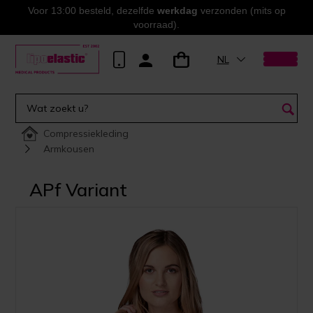
Voor 13:00 besteld, dezelfde
werkdag
verzonden (mits op
voorraad).
NL
Compressiekleding
Armkousen
APf Variant