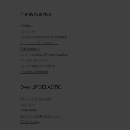
Klantenservice
Contact
Boutique
Verzendmethoden en betalen
Algemene Voorwaarden
Retourneren
Kortingscodes & Voorwaarden
Privacy verklaring
Beleid whistleblowing
Productveiligheid
Over LIPOELASTIC
Over ons & Contact
Voordelen
Referentie
Werken bij LIPOELASTIC
B2B e-shop