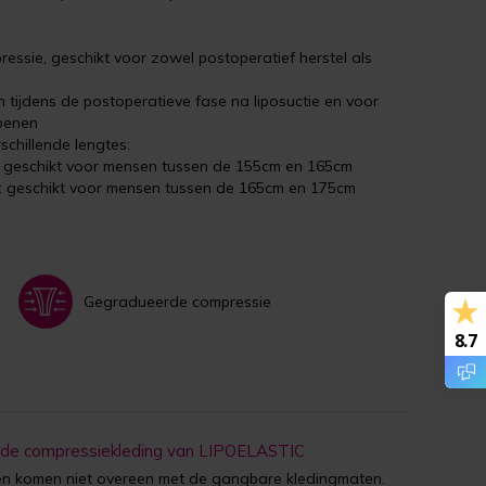
essie, geschikt voor zowel postoperatief herstel als
tijdens de postoperatieve fase na liposuctie en voor
 benen
schillende lengtes:
: geschikt voor mensen tussen de 155cm en 165cm
: geschikt voor mensen tussen de 165cm en 175cm
Gegradueerde compressie
8.7
 de compressiekleding van LIPOELASTIC
 komen niet overeen met de gangbare kledingmaten.