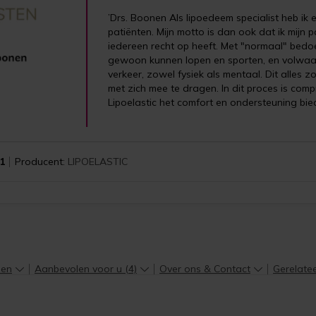
’Drs. Boonen Als lipoedeem specialist heb ik 
patiënten. Mijn motto is dan ook dat ik mijn
iedereen recht op heeft. Met "normaal" bedoe
gewoon kunnen lopen en sporten, en volwaa
verkeer, zowel fysiek als mentaal. Dit alles
met zich mee te dragen. In dit proces is com
Lipoelastic het comfort en ondersteuning biedt
1
Producent:
LIPOELASTIC
len
Aanbevolen voor u (4)
Over ons & Contact
Gerelate