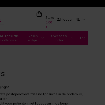
0
Stuks
Inloggen
NL
0,00
€
L-liposuctie
Gidsen
Over ons &
Blog
n vettransfer
en tips
Contact
gs
gings?
ste postoperatieve fase na liposuctie in de onderbuik,
uiten.
kt voor patiënten met lipoedeem in de benen