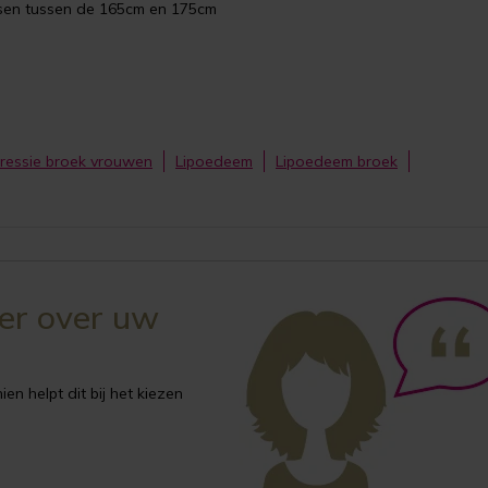
nsen tussen de 165cm en 175cm
essie broek vrouwen
Lipoedeem
Lipoedeem broek
ker over uw
en helpt dit bij het kiezen