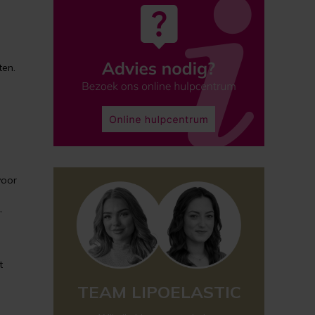
ten.
voor
,
t
TEAM LIPOELASTIC