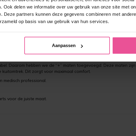
66-70
50-54
. Ook delen we informatie over uw gebruik van onze site met on
e. Deze partners kunnen deze gegevens combineren met andere i
71-75
55-59
erzameld op basis van uw gebruik van hun services.
71-75
55-59
76-80
60-64
Aanpassen
76-80
60-64
van onze klanten. Vrouwen met lipoedeem of gezwollen benen hebbe
abel. Daarom hebben we de “+” maten toegevoegd. Deze maten zijn
 kuitomtrek. Dit zorgt voor maximaal comfort.
en medisch professional.
arts voor de juiste maat.