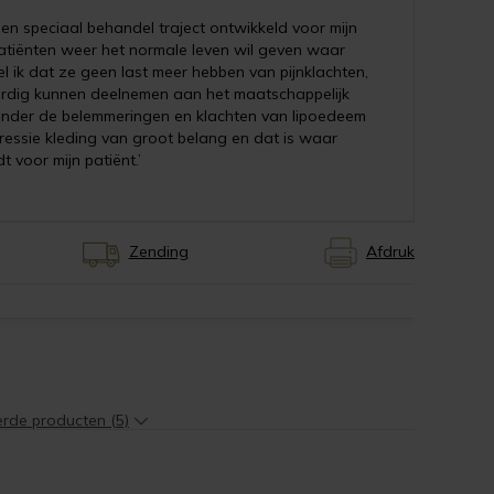
een speciaal behandel traject ontwikkeld voor mijn
 patiënten weer het normale leven wil geven waar
l ik dat ze geen last meer hebben van pijnklachten,
rdig kunnen deelnemen aan het maatschappelijk
 zonder de belemmeringen en klachten van lipoedeem
pressie kleding van groot belang en dat is waar
 voor mijn patiënt.’
Zending
Afdruk
erde producten (5)