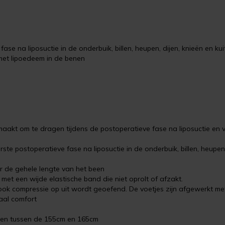
se na liposuctie in de onderbuik, billen, heupen, dijen, knieën en kui
met lipoedeem in de benen
aakt om te dragen tijdens de postoperatieve fase na liposuctie en 
ste postoperatieve fase na liposuctie in de onderbuik, billen, heupen
er de gehele lengte van het been
met een wijde elastische band die niet oprolt of afzakt.
ook compressie op uit wordt geoefend. De voetjes zijn afgewerkt me
aal comfort
sen tussen de 155cm en 165cm