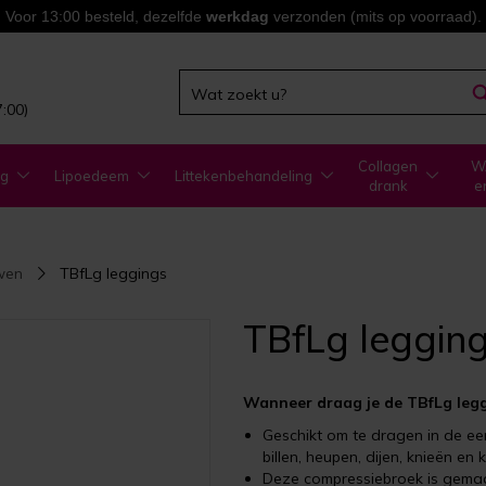
Voor 13:00 besteld, dezelfde
werkdag
verzonden (mits op voorraad).
7:00)
Collagen
WA
ng
Lipoedeem
Littekenbehandeling
drank
e
wen
TBfLg leggings
TBfLg leggin
Wanneer draag je de TBfLg leg
Geschikt om te dragen in de eer
billen, heupen, dijen, knieën en k
Deze compressiebroek is gemaa