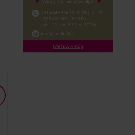
Wij zijn hier om u te helpen
+31 (0)40 304 13 00 (NL) of +32
(0)78 481 963 (BE/LUX)
(Ma – Vr, van 8:30 tot 17:00)
info@lipoelastic.nl
Stel uw vraag