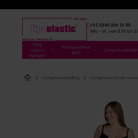
+31 (0)40 304 13 00
(Ma – Vr, van 8:30 tot 1
Shop
Postoperatieve
volgens
Compressiekledi
BH's
ingrepen
Compressiekleding
Compressie broek vrou