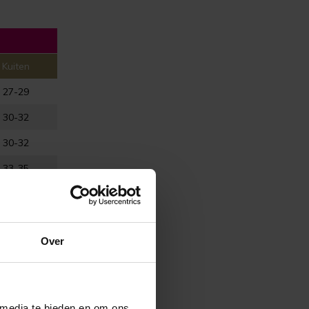
Kuiten
27-29
30-32
30-32
33-35
33-35
36-38
Over
36-38
39-41
39-41
 media te bieden en om ons