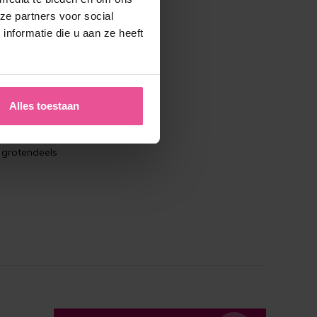
42-44
ze partners voor social
nformatie die u aan ze heeft
42-44
45-47
45-47
Alles toestaan
48-50
n vaak een
 grotendeels