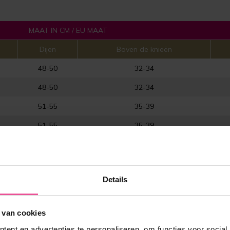
MAAT IN CM / EU MAAT
Dijen
Boven de knieën
48-50
32-34
48-50
32-34
51-55
35-39
51-55
35-39
56-60
40-44
56-60
40-44
Details
61-65
45-49
61-65
45-49
 van cookies
66-70
50-54
ent en advertenties te personaliseren, om functies voor social