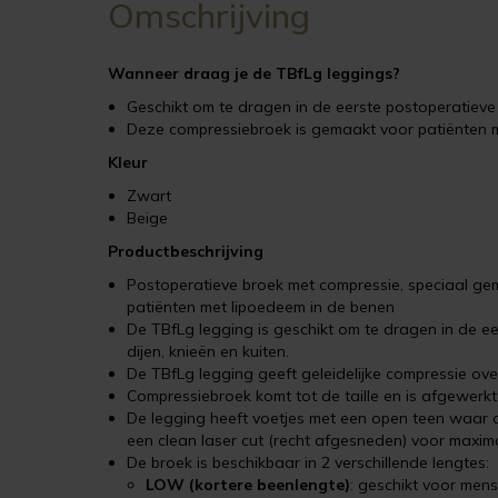
Omschrijving
Wanneer draag je de TBfLg leggings?
Geschikt om te dragen in de eerste postoperatieve fa
Deze compressiebroek is gemaakt voor patiënten 
Kleur
Zwart
Beige
Productbeschrijving
Postoperatieve broek met compressie, speciaal gem
patiënten met lipoedeem in de benen
De TBfLg legging is geschikt om te dragen in de eer
dijen, knieën en kuiten.
De TBfLg legging geeft geleidelijke compressie ov
Compressiebroek komt tot de taille en is afgewerkt 
De legging heeft voetjes met een open teen waar 
een clean laser cut (recht afgesneden) voor maxim
De broek is beschikbaar in 2 verschillende lengtes:
LOW (kortere beenlengte)
: geschikt voor men