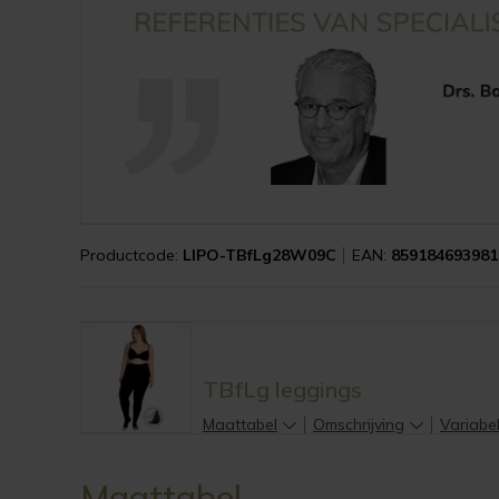
Productcode:
LIPO-TBfLg28W09C
EAN:
859184693981
TBfLg leggings
Maattabel
Omschrijving
Variabe
Maattabel