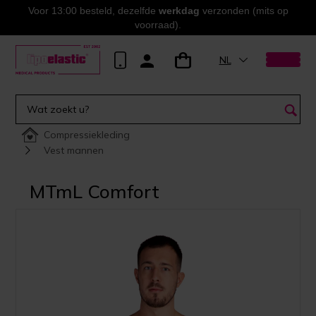
Voor 13:00 besteld, dezelfde
werkdag
verzonden (mits op
voorraad).
NL
Compressiekleding
Vest mannen
MTmL Comfort