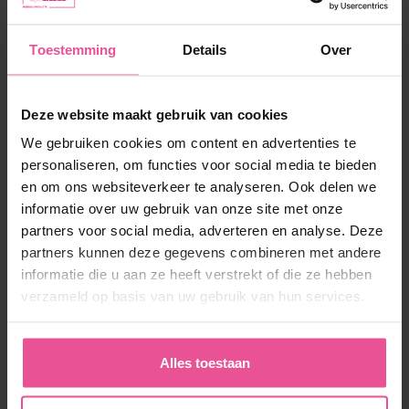
Toestemming
Details
Over
125,90 €
-
+
In winkelmandje
Deze website maakt gebruik van cookies
We gebruiken cookies om content en advertenties te
personaliseren, om functies voor social media te bieden
en om ons websiteverkeer te analyseren. Ook delen we
informatie over uw gebruik van onze site met onze
partners voor social media, adverteren en analyse. Deze
partners kunnen deze gegevens combineren met andere
informatie die u aan ze heeft verstrekt of die ze hebben
verzameld op basis van uw gebruik van hun services.
‘Optimale ondersteuning is essentieel in het
streven naar een perfect resultaat, daarom kies
ik voor LIPOELASTIC.‘
Alles toestaan
Productcode:
LIPO-MTmL00C00R