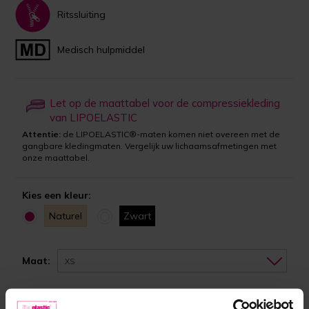
Ritssluiting
Medisch hulpmiddel
Let op de maattabel voor de compressiekleding
van LIPOELASTIC
Attentie:
de LIPOELASTIC®-maten komen niet overeen met de
gangbare kledingmaten. Vergelijk uw lichaamsafmetingen met
onze maattabel.
Kies een kleur:
Naturel
Zwart
Maat:
XS
Op voorraad