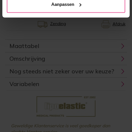
EAN:
8591846922707
Aanpassen
Producent:
LIPOELASTIC
Zending
Afdruk
Maattabel
Omschrijving
Nog steeds niet zeker over uw keuze?
Variabelen
Geweldige Klantenservice is veel goedkoper dan
slechte klanten service.