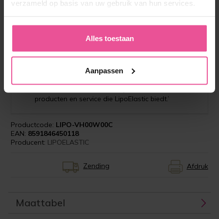
die we afgelopen jaar van onze toegewijde
verzameld op basis van uw gebruik van hun services.
vertegenwoordigster Laura ontvingen, heeft
aanzienlijk bijgedragen aan onze tevredenheid.
Laura staat steeds paraat om ons deskundig
Alles toestaan
advies te geven, vooral als het gaat om het
bepalen van de juiste maten en het op de hoogte
brengen van nieuwe ontwikkelingen binnen het
assortiment. Zowel onze patiënten als wijzelf in
Aanpassen
de Global Care Clinic ervaren een uitstekende
klantentevredenheid dankzij de betrouwbare
producten en service die LipoElastic biedt.’
Productcode:
LIPO-VH00W00C
EAN:
8591846450118
Producent:
LIPOELASTIC
Zending
Afdruk
Maattabel