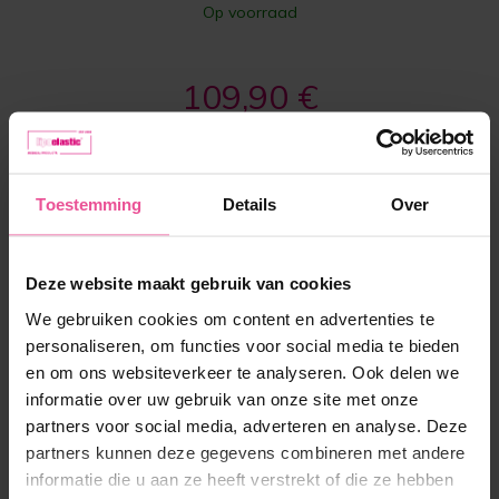
Op voorraad
109,90 €
-
+
In winkelmandje
Toestemming
Details
Over
Deze website maakt gebruik van cookies
We gebruiken cookies om content en advertenties te
personaliseren, om functies voor social media te bieden
en om ons websiteverkeer te analyseren. Ook delen we
informatie over uw gebruik van onze site met onze
’Wij zijn al jarenlang zeer tevreden klanten van
partners voor social media, adverteren en analyse. Deze
Lipoelastic, vertrouwend op hun hoogwaardige
partners kunnen deze gegevens combineren met andere
postoperatieve bh's na borstcorrecties en
informatie die u aan ze heeft verstrekt of die ze hebben
drukpakken na buikwandcorrecties. De service