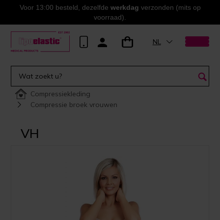
Voor 13:00 besteld, dezelfde
werkdag
verzonden (mits op
voorraad).
NL
Compressiekleding
Compressie broek vrouwen
VH