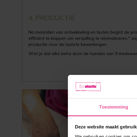
4. PRODUCTIE
Na maanden van ontwikkeling en testen begint de prod
efficiënt te knippen om verspilling te minimaliseren," 
productie voor de laatste bewerkingen.
Wist je dat elke beha door de handen van 9 medewer
Toestemming
5. E
Deze website maakt gebruik
We gebruiken cookies om cont