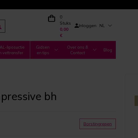
0
Stuks
Inloggen
NL
0,00
€
L-liposuctie
Gidsen
Over ons &
Blog
n vettransfer
en tips
Contact
mpressive bh
Borstingrepen