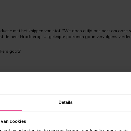
uctie met het knippen van stof. "We doen altijd ons best om onze s
wijst de heer Hradil erop. Uitgeknipte patronen gaan vervolgens verde
kers gaat?
Details
INDCONTROLE
 van cookies
ent en advertenties te personaliseren, om functies voor social