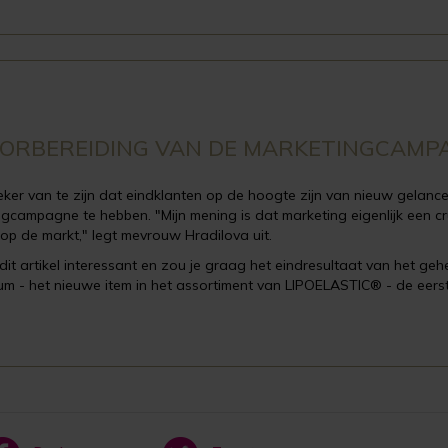
OORBEREIDING VAN DE MARKETINGCAMP
ker van te zijn dat eindklanten op de hoogte zijn van nieuw gelan
gcampagne te hebben. "Mijn mening is dat marketing eigenlijk een cru
op de markt," legt mevrouw Hradilova uit.
dit artikel interessant en zou je graag het eindresultaat van het geh
um - het nieuwe item in het assortiment van LIPOELASTIC® - de eer