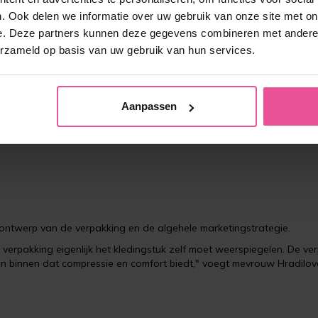
de laatste fasen van het productieproces van de compressiebeha is
. Ook delen we informatie over uw gebruik van onze site met on
én voor één gecontroleerd voordat ze worden verpakt. Dit betekent
ers wordt gecontroleerd op een strenge controle," legt Tomas Hradi
e. Deze partners kunnen deze gegevens combineren met andere i
erzameld op basis van uw gebruik van hun services.
Aanpassen
t ontwerp van de verpakking en de algehele marketingstrategie.
 verpakking eigenlijk het kledingstuk zelf moet weerspiegelen. De ve
an binnen dat compressie en comfort biedt," voegt mevrouw Hradilov