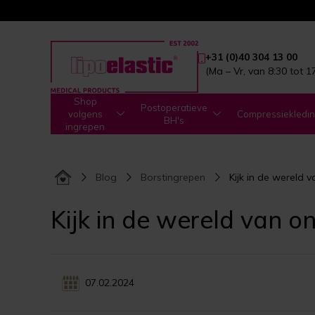
+31 (0)40 304 13 00
(Ma – Vr, van 8:30 tot 1
Shop
Postoperatieve
volgens
Compressiekledi
BH's
ingrepen
Blog
Borstingrepen
Kijk in de wereld 
Kijk in de wereld van 
07.02.2024