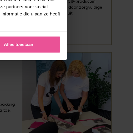
 een eindcontrole. "Alle LIPOELASTIC®-producten
ze partners voor social
 dat elk postoperatief kledingstuk door zorgvuldige
l het proces van de eindcontrole uit.
nformatie die u aan ze heeft
Alles toestaan
rpakking
a toe,