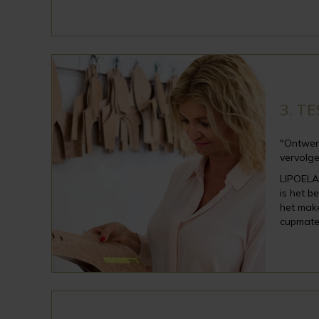
3. T
"Ontwerp
vervolge
LIPOELA
is het b
het mak
cupmate