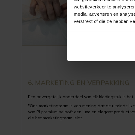
Een van 
websiteverkeer te analyseren
worden é
medewerk
media, adverteren en analys
verstrekt of die ze hebben v
6. MARKETING EN VERPAKKING
Een onvergetelijk onderdeel van elk kledingstuk is he
"Ons marketingteam is van mening dat de uiteindelijke
van PI premium belooft een luxe en elegant product v
die het marketingteam leidt.