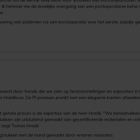
achte om de eerste sexy beha voor vrouwen met borstimplantaten te
. Ik herinner me de moeilijke overgang van een postoperatieve beha
a.
varing van patiënten na een borstoperatie was het eerste zaadje ge
.
erd door trends die we zien op tentoonstellingen en exposities in P
uw Hradilova. De PI premium pronkt met een elegante kanten afwerki
 gehele proces is de expertise van de heer Hradil. "We benadrukken
kken zijn uitsluitend gemaakt van gecertificeerde materialen en vo
 zegt Tomas Hradil.
gstukken met de hand gemaakt door ervaren naaisters.