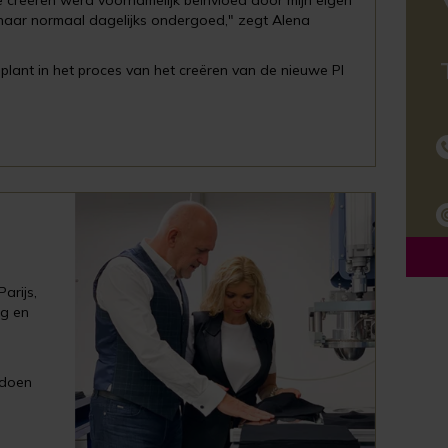
 creëren werd voornamelijk beïnvloed door mijn eigen
 naar normaal dagelijks ondergoed," zegt Alena
plant in het proces van het creëren van de nieuwe PI
arijs,
ng en
ldoen