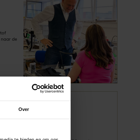
tof
r naar de
Over
 media te bieden en om ons