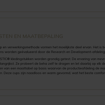
ESTEN EN MAATBEPALING
 en verwerkingsmethode vormen het moeilijkste deel ervan. Het is bel
ns worden geëvalueerd door de Research en Development-afdeling," 
STIC® kledingstukken worden grondig getest. De ervaring van mevr
elangrijkst. Ze probeert de beha zelf te dragen en let daarbij op elk
en van een maattabel op basis waarvan de productieafdeling de mac
n. Deze cups zijn naadloos en warm gevormd, wat het beste comfort