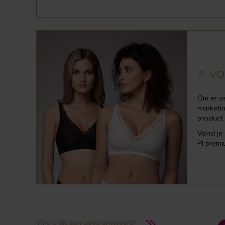
7. V
Om er ze
marketin
product 
Vond je 
PI premi
Vind u dit een goed antwoord?