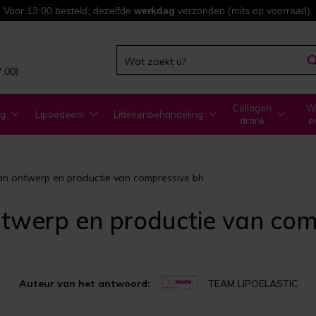
Voor 13:00 besteld, dezelfde
werkdag
verzonden (mits op voorraad).
7:00)
Collagen
WA
ng
Lipoedeem
Littekenbehandeling
drank
e
van ontwerp en productie van compressive bh
ontwerp en productie van co
Auteur van het antwoord:
TEAM LIPOELASTIC