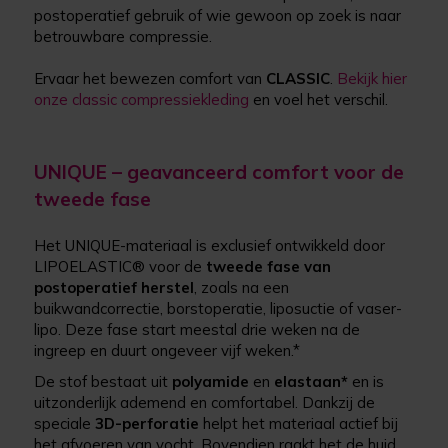
postoperatief gebruik of wie gewoon op zoek is naar
betrouwbare compressie.
Ervaar het bewezen comfort van
CLASSIC
.
Bekijk hier
onze classic compressiekleding
en voel het verschil.
UNIQUE – geavanceerd comfort voor de
tweede fase
Het UNIQUE-materiaal is exclusief ontwikkeld door
LIPOELASTIC® voor de
tweede fase van
postoperatief herstel
, zoals na een
buikwandcorrectie, borstoperatie, liposuctie of vaser-
lipo. Deze fase start meestal drie weken na de
ingreep en duurt ongeveer vijf weken.*
De stof bestaat uit
polyamide
en
elastaan
*
en is
uitzonderlijk ademend en comfortabel. Dankzij de
speciale
3D-perforatie
helpt het materiaal actief bij
het afvoeren van vocht. Bovendien raakt het de huid