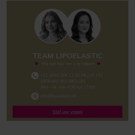
TEAM LIPOELASTIC
Wij zijn hier om u te helpen
+31 (0)40 304 13 00 (NL) of +32
(0)78 481 963 (BE/LUX)
(Ma – Vr, van 8:30 tot 17:00)
info@lipoelastic.nl
Stel uw vraag