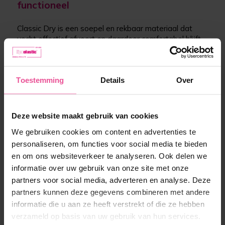
functioneel
Classic Dry is een soepel en rekbaar materiaal dat
vocht effectief afvoert en daardoor comfortabel blijft,
ook tijdens intensief gebruik. Het voelt zacht aan op
de huid, is ondoorzichtig en bestand tegen pillen
(kleine bolletjes die ontstaan door wrijving). Bovendien
Toestemming
Details
Over
biedt het een goede UV-bescherming.
Het materiaal is vervaardigd uit
polyamide en
elastaan
, wat zorgt voor optimale stretch en
Deze website maakt gebruik van cookies
duurzaamheid.
We gebruiken cookies om content en advertenties te
personaliseren, om functies voor social media te bieden
en om ons websiteverkeer te analyseren. Ook delen we
informatie over uw gebruik van onze site met onze
partners voor social media, adverteren en analyse. Deze
partners kunnen deze gegevens combineren met andere
informatie die u aan ze heeft verstrekt of die ze hebben
verzameld op basis van uw gebruik van hun services.
Hoogwaardig katoen – zacht en