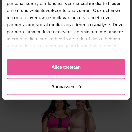
personaliseren, om functies voor social media te bieden
en om ons websiteverkeer te analyseren. Ook delen we
informatie over uw gebruik van onze site met onze
Vind u dit een
partners voor social media, adverteren en analyse. Deze
goed
antwoord?
partners kunnen deze gegevens combineren met andere
Deel
Tweet
Deel met uw
informatie die u aan ze heeft verstrekt of die ze hebben
vrienden
verzameld op basis van uw gebruik van hun services.
Product genoteerd in
Alles toestaan
antwoord:
Aanpassen