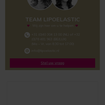
TEAM LIPOELASTIC
Wij zijn hier om u te helpen
+31 (0)40 304 13 00 (NL) of +32
(0)78 481 963 (BE/LUX)
(Ma – Vr, van 8:30 tot 17:00)
info@lipoelastic.nl
Stel uw vraag