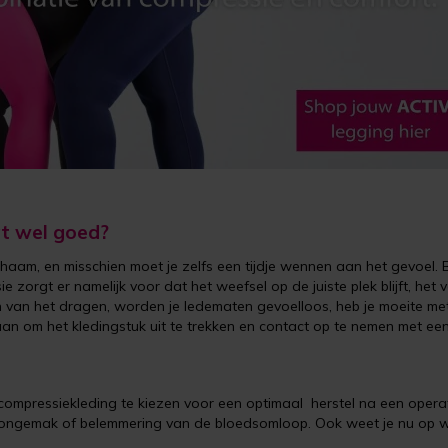
at wel goed?
aam, en misschien moet je zelfs een tijdje wennen aan het gevoel. B
ssie zorgt er namelijk voor dat het weefsel op de juiste plek blijft, 
en van het dragen, worden je ledematen gevoelloos, heb je moeite m
aan om het kledingstuk uit te trekken en contact op te nemen met een 
t compressiekleding te kiezen voor een optimaal herstel na een oper
r ongemak of belemmering van de bloedsomloop. Ook weet je nu op w