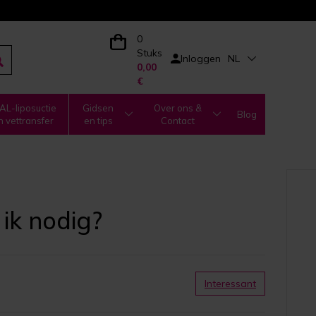
0
Stuks
Inloggen
NL
0,00
€
L-liposuctie
Gidsen
Over ons &
Blog
n vettransfer
en tips
Contact
ik nodig?
Interessant