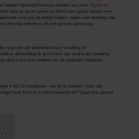
elpen! Speciaal hiervoor bieden wij onze ‘
Made to
en voor je op en geven je direct een goed advies over
ak speciaal voor jou op maat maken, tegen een toeslag van
es met lipoedeem is dit een goede oplossing.
e nog niet zijn beïnvloed door zwelling of
ardoor de kleding te groot kan zijn zodra de zwelling
eze direct aan kan trekken na de operatie. Hiermee
eveer 5 tot 10 centimeter van af te trekken. Voor de
ige huid. Kom je er niet helemaal uit? Stuur ons gerust