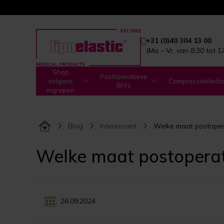
+31 (0)40 304 13 00
(Ma – Vr, van 8:30 tot 1
Shop
Postoperatieve
volgens
Compressiekledi
BH's
ingrepen
Blog
Interessant
Welke maat postopera
Welke maat postoperati
26.09.2024