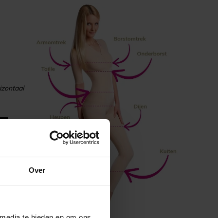
izontaal
Over
 media te bieden en om ons