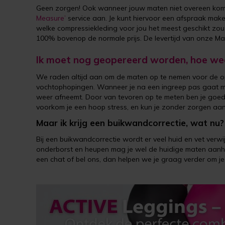
Geen zorgen! Ook wanneer jouw maten niet overeen kome
Measure’
service aan. Je kunt hiervoor een afspraak mak
welke compressiekleding voor jou het meest geschikt zou 
100% bovenop de normale prijs. De levertijd van onze M
Ik moet nog geopereerd worden, hoe wee
We raden altijd aan om de maten op te nemen voor de ope
vochtophopingen. Wanneer je na een ingreep pas gaat mete
weer afneemt. Door van tevoren op te meten ben je goed v
voorkom je een hoop stress, en kun je zonder zorgen aan 
Maar ik krijg een buikwandcorrectie, wat nu?
Bij een buikwandcorrectie wordt er veel huid en vet verwij
onderborst en heupen mag je wel de huidige maten aanhoud
een chat of bel ons, dan helpen we je graag verder om je