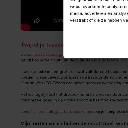
websiteverkeer te analyseren
media, adverteren en analys
verstrekt of die ze hebben v
Twijfel je tussen twee maten?
De
compressiekleding
moet vooral aansluiten op het behan
geval hou je de maat van de taille aan in plaats van (in 
Indien je taille in een grotere maat valt dan de heupen 
voegen. Deze bevestig je tussen de bestaande sluiting 
*Let op: de LIPO Extend kan alleen gebruikt worden bij on
Het is mogelijk dat het drukpak na enkele weken door ver
compressie goed in de gaten zodat je het mooiste result
Lees
hier onze blog met praktische tips
om je compressiekl
Mijn maten vallen buiten de maattabel, wat 