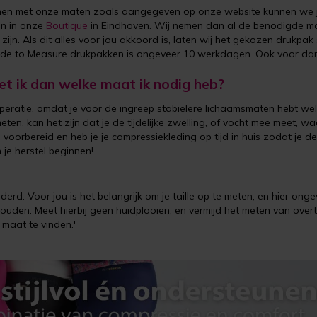
n met onze maten zoals aangegeven op onze website kunnen we je h
en in onze
Boutique
in Eindhoven. Wij nemen dan al de benodigde mat
zijn. Als dit alles voor jou akkoord is, laten wij het gekozen drukp
ade to Measure drukpakken is ongeveer 10 werkdagen. Ook voor dam
t ik dan welke maat ik nodig heb?
ratie, omdat je voor de ingreep stabielere lichaamsmaten hebt welk
n, kan het zijn dat je de tijdelijke zwelling, of vocht mee meet, wa
oorbereid en heb je je compressiekleding op tijd in huis zodat je d
je herstel beginnen!
derd. Voor jou is het belangrijk om je taille op te meten, en hier ong
en. Meet hierbij geen huidplooien, en vermijd het meten van overtoll
 maat te vinden.'