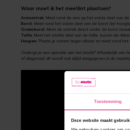
Waar moet ik het meetlint plaatsen?
Armomtrek
: Meet rond de arm op het volste deel van d
Borst
: Meet rond het volste deel van de borst (ter hoogt
Onderborst
: Meet de omtrek direct onder de borst (waa
Taille
: Meet het smalte deel van de taille, tussen de ribbe
Heupen
: Plaats je voeten tegen elkaar en meet rond het
Onderga je een operatie aan het hoofd? Afhankelijk van he
of diagonaal, dit wordt ook altijd aangegeven in de maat
Toestemming
Deze website maakt gebruik
We gebruiken cookies om cont