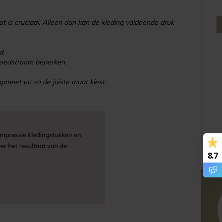
t is cruciaal. Alleen dan kan de kleding voldoende druk
d.
bloedstroom beperken.
opmeet en zo de juiste maat kiest.
8.7