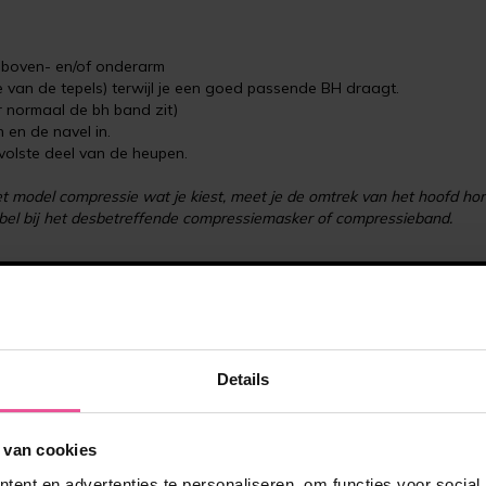
e boven- en/of onderarm
e van de tepels) terwijl je een goed passende BH draagt.
r normaal de bh band zit)
n en de navel in.
 volste deel van de heupen.
t model compressie wat je kiest, meet je de omtrek van het hoofd hor
tabel bij het desbetreffende compressiemasker of compressieband.
Details
 van cookies
ent en advertenties te personaliseren, om functies voor social