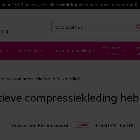
Voor 13:00 besteld, dezelfde
werkdag
verzonden (mits op voorraad).
7:00)
Collagen
WA
ng
Lipoedeem
Littekenbehandeling
drank
e
tieve compressiekleding heb ik nodig?
eve compressiekleding heb 
Auteur van het antwoord:
TEAM LIPOELASTIC