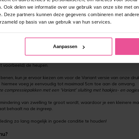
. Ook delen we informatie over uw gebruik van onze site met on
e. Deze partners kunnen deze gegevens combineren met andere i
erzameld op basis van uw gebruik van hun services.
Aanpassen
delde gebied. Heb je bijvoorbeeld een buikoperatie gehad, is het bel
dit voorbeeld) de heupen.
en benen, kun je ervoor kiezen om voor de Variant versie van onze d
en hiermee voeg je eenvoudig tot maximaal 5cm toe aan de omvang.
ze compressiepakken met een ‘Variant’ sluiting met haakjes- en oogjes
mindering van zwelling te groot wordt, waardoor je een kleinere ma
aat behaalt na de ingreep.
eding zo lang mogelijk in goede conditie te houden!
nu?