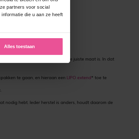
ze partners voor social
nformatie die u aan ze heeft
;
Alles toestaan
angrijk dat de compressie daar de juiste maat is. In dat
rukpakken te gaan, en hieraan een
LIPO extend
* toe te
.
at nodig hebt. Ieder herstel is anders, houdt daarom de