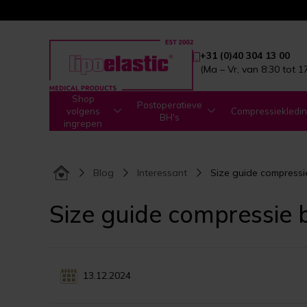
+31 (0)40 304 13 00
(Ma – Vr, van 8:30 tot 1
Shop
Postoperatieve
volgens
Compressiekledi
BH's
ingrepen
Blog
Interessant
Size guide compressi
Size guide compressie 
13.12.2024