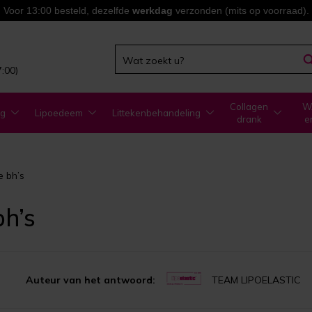
Voor 13:00 besteld, dezelfde
werkdag
verzonden (mits op voorraad).
7:00)
Collagen
WA
ng
Lipoedeem
Littekenbehandeling
drank
e
e bh’s
bh’s
Auteur van het antwoord:
TEAM LIPOELASTIC