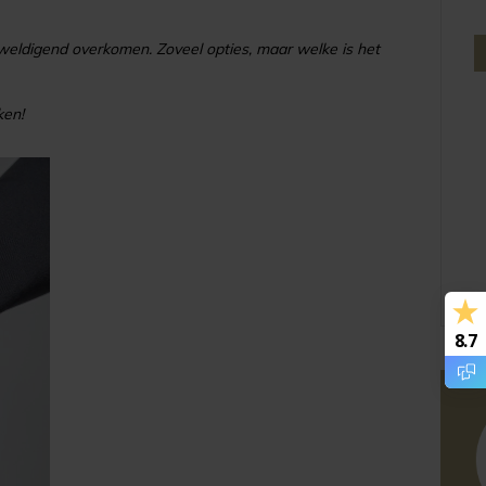
weldigend overkomen. Zoveel opties, maar welke is het
ken!
8.7