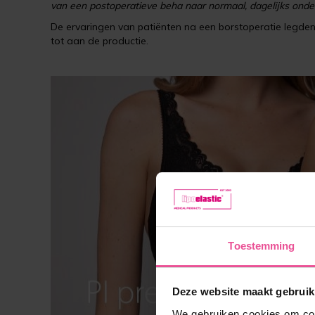
van een postoperatieve beha naar normaal, dagelijks onde
De ervaringen van patiënten na een borstoperatie legden
tot aan de productie.
Toestemming
Deze website maakt gebruik
We gebruiken cookies om cont