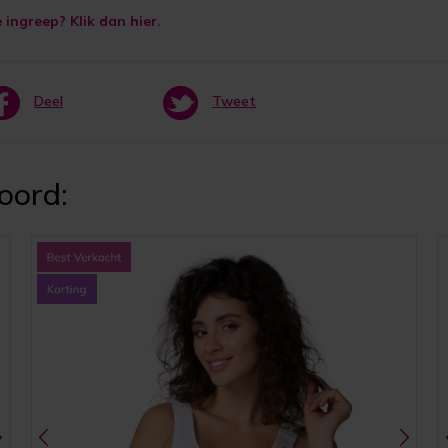
e ingreep? Klik dan
hier
.
Deel
Tweet
oord: