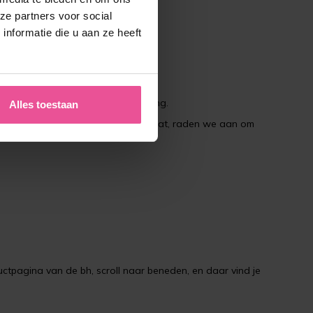
ze partners voor social
nformatie die u aan ze heeft
eventuele zwelling en vochtophoping.
Alles toestaan
tlift of borstreconstructie ondergaat, raden we aan om
tpagina van de bh, scroll naar beneden, en daar vind je