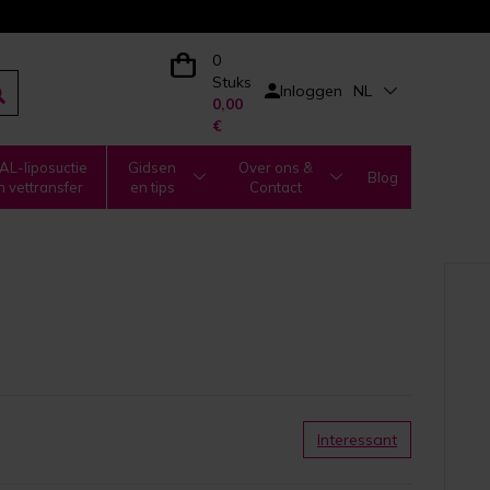
0
Stuks
Inloggen
NL
0,00
€
L-liposuctie
Gidsen
Over ons &
Blog
n vettransfer
en tips
Contact
Interessant