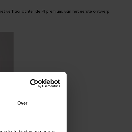
et verhaal achter de PI premium, van het eerste ontwerp
Over
 media te bieden en om ons