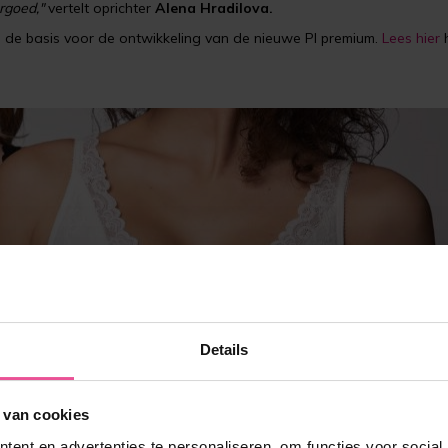
rgoed,"
vertelt oprichter
Alena Hradilova.
 de basis voor de ontwikkeling van de nieuwe PI premium.
Lees hier
h
Details
 van cookies
ent en advertenties te personaliseren, om functies voor social