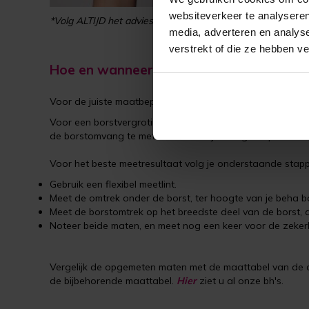
websiteverkeer te analyseren
*Volg ALTIJD het advies van je chirurg of arts.
media, adverteren en analys
verstrekt of die ze hebben v
Hoe en wanneer meet ik mijn maat op?
Voor de juiste maatbepaling meet je jezelf vóór de ingr
Voor een borstvergroting raden we aan om de borstomvang
de borstomvang te meten wanneer je een goed passende
Voor het beste meetresultaat volg je onderstaande stap
Gebruik een flexibel meetlint.
Meet de omtrek onder de borst, ter hoogte van je beha b
Meet de borstomtrek op het breedste deel van de borst, di
Noteer beide maten, en meet nog een keer voor de zeker
Vergelijk de opgemeten maten met de maattabel van de d
de bijbehorende maattabel.
Hier
ziet u al onze bh's.