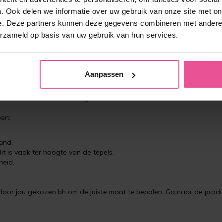
. Ook delen we informatie over uw gebruik van onze site met on
e. Deze partners kunnen deze gegevens combineren met andere i
erzameld op basis van uw gebruik van hun services.
eep. Je hebt dan namelijk nog een betrouwbaar meetresultaat zonder 
Aanpassen
 te meten zonder bh, echter wanneer je een borstverkleining, bors
 en aansluitende bh draagt.
pen:
and.
t is vaak ter hoogte van de tepels.
heid.
oor jou gekozen bh om de juiste maat te bepalen. Ga naar de produc