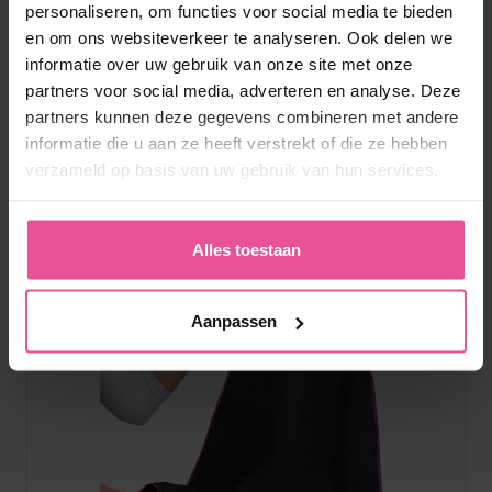
personaliseren, om functies voor social media te bieden
en om ons websiteverkeer te analyseren. Ook delen we
Product genoteerd in
informatie over uw gebruik van onze site met onze
partners voor social media, adverteren en analyse. Deze
antwoord:
partners kunnen deze gegevens combineren met andere
informatie die u aan ze heeft verstrekt of die ze hebben
verzameld op basis van uw gebruik van hun services.
Alles toestaan
Aanpassen