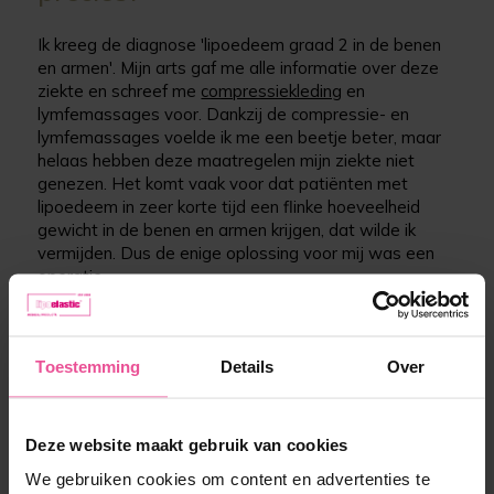
Ik kreeg de diagnose 'lipoedeem graad 2 in de benen
en armen'. Mijn arts gaf me alle informatie over deze
ziekte en schreef me
compressiekleding
en
lymfemassages voor. Dankzij de compressie- en
lymfemassages voelde ik me een beetje beter, maar
helaas hebben deze maatregelen mijn ziekte niet
genezen. Het komt vaak voor dat patiënten met
lipoedeem in zeer korte tijd een flinke hoeveelheid
gewicht in de benen en armen krijgen, dat wilde ik
vermijden. Dus de enige oplossing voor mij was een
operatie.
Mirijam, bedankt voor
dit interessante
interview.
Toestemming
Details
Over
Vind u dit een
goed
antwoord?
Deze website maakt gebruik van cookies
Deel
Tweet
Deel met uw
vrienden
We gebruiken cookies om content en advertenties te