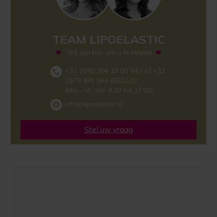
TEAM LIPOELASTIC
Wij zijn hier om u te helpen
+31 (0)40 304 13 00 (NL) of +32
(0)78 481 963 (BE/LUX)
(Ma – Vr, van 8:30 tot 17:00)
info@lipoelastic.nl
Stel uw vraag