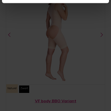
Naturel
Zwart
VF body BBO Variant