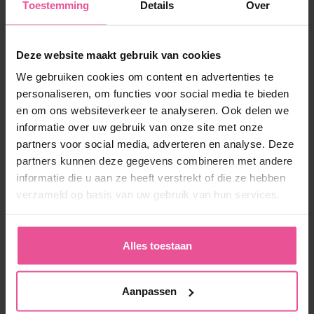
Toestemming
Details
Over
AirSculpt. (z.d.).
What is a Mini-BBL, and Is It Really
That Different?
AirSculpt. Geraadpleegd van
https://airsculpt.com/airsculpt-daily/what-is-a-mini-bbl-
and-is-it-really-that-different/
Deze website maakt gebruik van cookies
We gebruiken cookies om content en advertenties te
personaliseren, om functies voor social media te bieden
Vind u dit een
en om ons websiteverkeer te analyseren. Ook delen we
goed
informatie over uw gebruik van onze site met onze
antwoord?
partners voor social media, adverteren en analyse. Deze
Deel
Tweet
Deel met uw
partners kunnen deze gegevens combineren met andere
vrienden
informatie die u aan ze heeft verstrekt of die ze hebben
verzameld op basis van uw gebruik van hun services.
Product genoteerd in
antwoord:
Alles toestaan
Aanpassen