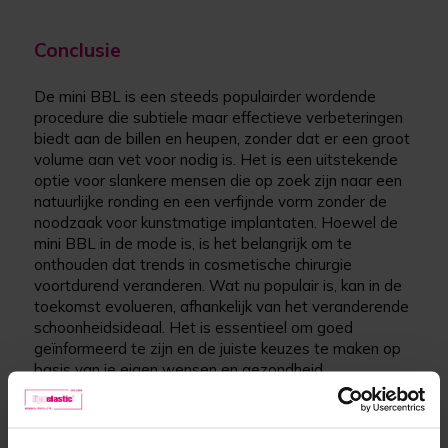
Conclusie
De mini BBL is een steeds populairder wordende
procedure die subtiele maar effectieve verbeteringen
biedt aan de billen en heupen, zonder dat er een groot
volume aan vet voor nodig is. Het is een uitstekende
optie voor slankere mensen die op zoek zijn naar een
natuurlijke ronding en een verfijnde vorm zonder de
noodzaak voor kunstmatige implantaten. Hoewel de
mini BBL in de mode is, is het belangrijk om te
onthouden dat trends in cosmetische chirurgie
voortdurend veranderen. Wat nu populair is, kan in de
toekomst evolueren, afhankelijk van het veranderende
schoonheidsideaal. Het is essentieel om goed
geïnformeerd te zijn en de juiste keuzes te maken op
basis van je eigen wensen en gezondheid.
Bronnen
: