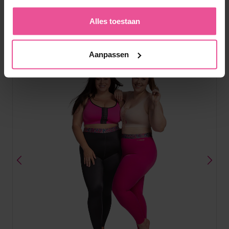
Product genoteerd in
Alles toestaan
antwoord:
Aanpassen