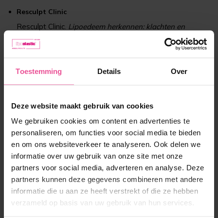
Resculpt Clinic
Resculpt Clinic.
Lipoedeem herkennen: klachten en
symptomen
. Geraadpleegd van
https://www.resculptclinic.nl/behandelingen/lipoedeem-
herkennen-klachten-symptomen/
Toestemming
Details
Over
Afslankpraktijk Zeeland
Afslankpraktijk Zeeland.
Cellulitis en lipoedeem: wat is
het verschil?
. Geraadpleegd van
https://afslankpraktijk-
Deze website maakt gebruik van cookies
zeeland.nl/nieuws/cellulitis-lipoedeem-verschil/
We gebruiken cookies om content en advertenties te
personaliseren, om functies voor social media te bieden
en om ons websiteverkeer te analyseren. Ook delen we
informatie over uw gebruik van onze site met onze
Vind u dit een
goed
partners voor social media, adverteren en analyse. Deze
antwoord?
partners kunnen deze gegevens combineren met andere
Deel
Tweet
Deel met uw
informatie die u aan ze heeft verstrekt of die ze hebben
vrienden
verzameld op basis van uw gebruik van hun services.