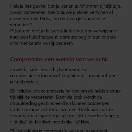
Heb je het gevoel dat je benen en/of armen pijnlijk zijn,
zwaar aanvoelen, snel blauwe plekken vertonen of
dikker worden terwijl de rest van je lichaam niet
verandert?
Praat dan met je huisarts, liefst met een verwijsbrief
naar een huidtherapeut, dermatoloog of een andere
arts met kennis van lipoedeem.
Compressie: een wereld van verschil
Zowel bij cellulite als bij lipoedeem kan
compressiekleding verlichting bieden – maar het doel
is heel anders.
Bij cellulite kan compressie helpen om de huidstructuur
tijdelijk te verbeteren. Door de druk wordt de
doorbloeding gestimuleerd en kunnen bobbeltjes
optisch minder zichtbaar worden. Denk aan zachte
shapewear of sportleggings met lichte ondersteuning.
Handig?
Ja
. Medisch noodzakelijk?
Nee
.
Bij lipoedeem is compressie wél een essentieel