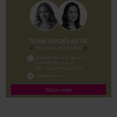
TEAM LIPOELASTIC
Wij zijn hier om u te helpen
+31 (0)40 304 13 00 (NL) of +32
(0)78 481 963 (BE/LUX)
(Ma – Vr, van 8:30 tot 17:00)
info@lipoelastic.nl
Stel uw vraag