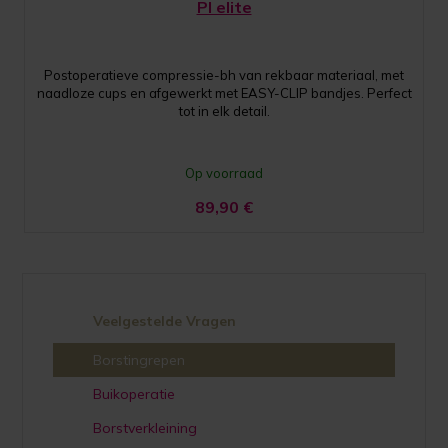
PI elite
Postoperatieve compressie-bh van rekbaar materiaal, met
naadloze cups en afgewerkt met EASY-CLIP bandjes. Perfect
tot in elk detail.
Op voorraad
89,90
€
Veelgestelde Vragen
Borstingrepen
Buikoperatie
Borstverkleining