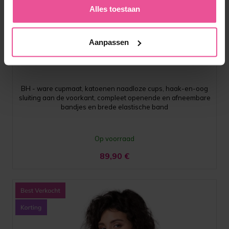
Alles toestaan
Wit
Zwart
Aanpassen
PI super
BH - ware cupmaat, katoenen naadloze cups, haak-en-oog
sluiting aan de voorkant, compleet openende en afneembare
bandjes en brede elastische band
Op voorraad
89,90
€