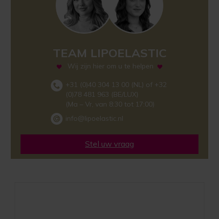
TEAM LIPOELASTIC
Wij zijn hier om u te helpen
+31 (0)40 304 13 00 (NL) of +32
(0)78 481 963 (BE/LUX)
(Ma – Vr, van 8:30 tot 17:00)
info@lipoelastic.nl
Stel uw vraag