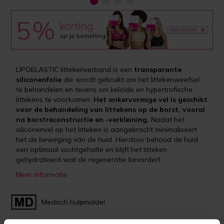
LIPOELASTIC littekenverband is een
transparante
siliconenfolie
die wordt gebruikt om het littekenweefsel
te behandelen en tevens om keloïde en hypertrofische
littekens te voorkomen.
Het ankervormige vel is geschikt
voor de behandeling van littekens op de borst, vooral
na borstreconstructie en -verkleining.
Nadat het
siliconenvel op het litteken is aangebracht minimaliseert
het de beweging van de huid. Hierdoor behoud de huid
een optimaal vochtgehalte en blijft het litteken
gehydrateerd wat de regeneratie bevordert.
Meer informatie
Medisch hulpmiddel