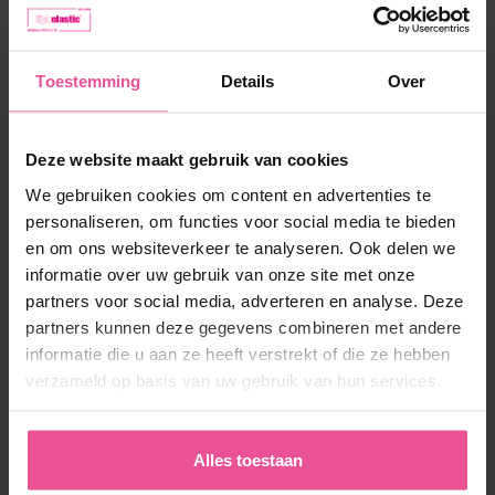
Op voorraad
Toestemming
Details
Over
66,90 €
Deze website maakt gebruik van cookies
We gebruiken cookies om content en advertenties te
-
+
In winkelmandje
personaliseren, om functies voor social media te bieden
en om ons websiteverkeer te analyseren. Ook delen we
informatie over uw gebruik van onze site met onze
Productcode:
F-02555-55SLE
EAN:
8435057975155
partners voor social media, adverteren en analyse. Deze
Producent:
FRESCO INTERNATIONAL 2005, S.A., gemaakt
partners kunnen deze gegevens combineren met andere
voor LIPOELASTIC
informatie die u aan ze heeft verstrekt of die ze hebben
Zending
Afdruk
verzameld op basis van uw gebruik van hun services.
Omschrijving
Alles toestaan