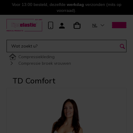
Voor 13:00 besteld, dezelfde
werkdag
verzonden (mits op
voorraad).
NL
Compressiekleding
Compressie broek vrouwen
TD Comfort