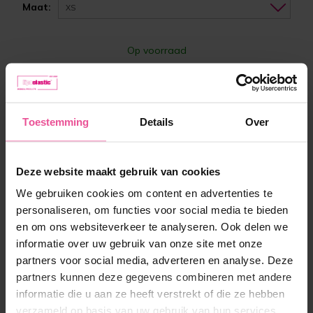
Maat:
XS
Op voorraad
149,90 €
Toestemming
Details
Over
-
+
In winkelmandje
Deze website maakt gebruik van cookies
We gebruiken cookies om content en advertenties te
personaliseren, om functies voor social media te bieden
en om ons websiteverkeer te analyseren. Ook delen we
informatie over uw gebruik van onze site met onze
partners voor social media, adverteren en analyse. Deze
partners kunnen deze gegevens combineren met andere
informatie die u aan ze heeft verstrekt of die ze hebben
’De drukkleding van Lipoelastic is onmisbaar in
verzameld op basis van uw gebruik van hun services.