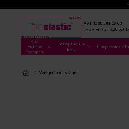
+31 (0)40 304 13 00
(Ma – Vr, van 8:30 tot 1
Shop
Postoperatieve
volgens
Compressiekledi
BH's
ingrepen
Veelgestelde Vragen