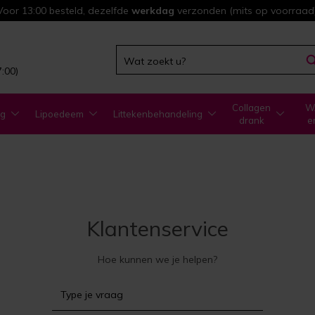
Voor 13:00 besteld, dezelfde
werkdag
verzonden (mits op voorraad)
7:00)
Collagen
WA
ng
Lipoedeem
Littekenbehandeling
drank
e
Klantenservice
Hoe kunnen we je helpen?