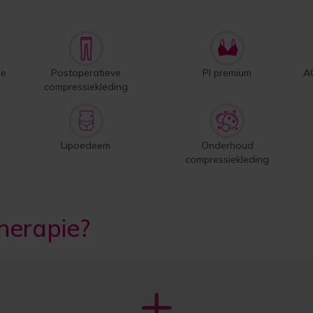
ie
Postoperatieve
PI premium
A
compressiekleding
Lipoedeem
Onderhoud
compressiekleding
herapie?