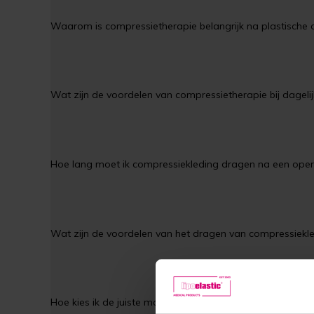
Waarom is compressietherapie belangrijk na plastische c
Wat zijn de voordelen van compressietherapie bij dagelij
Hoe lang moet ik compressiekleding dragen na een oper
Wat zijn de voordelen van het dragen van compressiekle
Hoe kies ik de juiste maat compressiekleding?