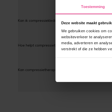
Toestemming
Kan ik compressiekleding dragen tijdens het sporten?
Deze website maakt gebruik
We gebruiken cookies om cont
websiteverkeer te analyseren
media, adverteren en analys
Hoe helpt compressietherapie vrouwen met Lipoedeem?
verstrekt of die ze hebben v
Kan compressietherapie Lipoedeem volledig genezen?