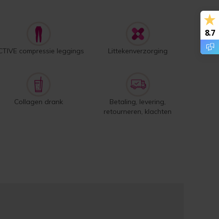
8.7
CTIVE compressie leggings
Littekenverzorging
Collagen drank
Betaling, levering,
retourneren, klachten