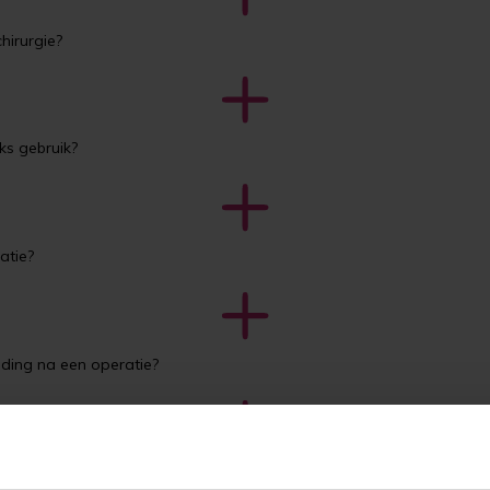
hirurgie?
ks gebruik?
atie?
ding na een operatie?