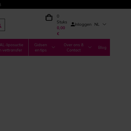
.
0
Stuks
Inloggen
NL
0,00
€
L-liposuctie
Gidsen
Over ons &
Blog
n vettransfer
en tips
Contact