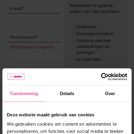
Aanmelden en gebruik
maken van alle voordelen
Snelkassa
Bestelgeschiedenis
Ontvang speciale
aanbiedingen en
Wachtwoord vergeten
kortingen
en veel meer...
Log in
Registreren
Toestemming
Details
Over
Deze website maakt gebruik van cookies
We gebruiken cookies om content en advertenties te
personaliseren, om functies voor social media te bieden