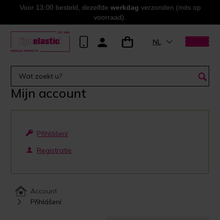
Voor 13:00 besteld, dezelfde
werkdag
verzonden (mits op
voorraad).
NL
Mijn account
Přihlášení
Registratie
Account
Přihlášení