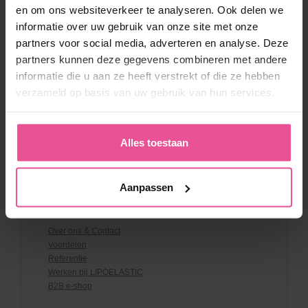
en om ons websiteverkeer te analyseren. Ook delen we
informatie over uw gebruik van onze site met onze
Klantenservice
partners voor social media, adverteren en analyse. Deze
Contact
partners kunnen deze gegevens combineren met andere
Boutique
informatie die u aan ze heeft verstrekt of die ze hebben
Verzendmethoden en betalen
verzameld op basis van uw gebruik van hun services.
Algemene Voorwaarden
Retourneren
Kortingscodes & Voorwaarden
Privacy verklaring
Alles toestaan
Beleid whistleblowing
Productveiligheid
Aanpassen
Over LIPOELASTIC
Over ons & Contact
Voordelen
Referentie
Werken bij LIPOELASTIC
B2B e-shop