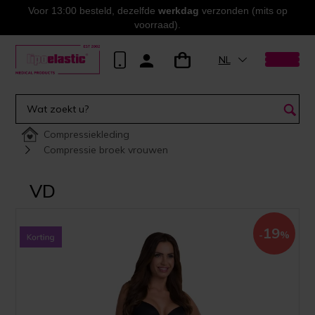
Voor 13:00 besteld, dezelfde
werkdag
verzonden (mits op
voorraad).
NL
Compressiekleding
Compressie broek vrouwen
VD
19
-
%