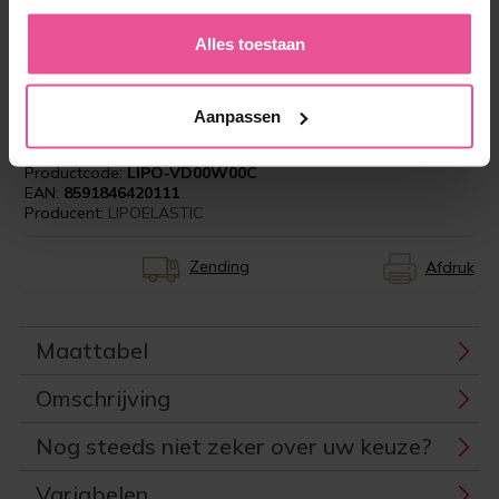
‘Als de maat goed is opgenomen dat de goede
druk geeft op de plekken waar het compressie
Alles toestaan
moet geven. Ik vind dat jullie een goede service
geven! Als wij bij jullie bestellen, wordt dit snel
verstuurd. En als er leveringsproblemen zijn
ondernemen jullie heel snel actie.’
Aanpassen
Productcode:
LIPO-VD00W00C
EAN:
8591846420111
Producent:
LIPOELASTIC
Zending
Afdruk
Maattabel
Omschrijving
Nog steeds niet zeker over uw keuze?
Variabelen