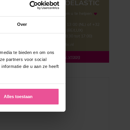
TEAM LIPOELASTIC
Wij zijn hier om u te helpen
+31 (0)40 304 13 00 (NL) of +32
Over
(0)78 481 963 (BE/LUX)
(Ma – Vr, van 8:30 tot 17:00)
info@lipoelastic.nl
 media te bieden en om ons
Stel uw vraag
ze partners voor social
nformatie die u aan ze heeft
Alles toestaan