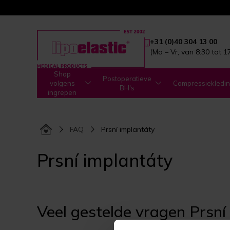
+31 (0)40 304 13 00
(Ma – Vr, van 8:30 tot 1
Shop
Postoperatieve
volgens
Compressiekledi
BH's
ingrepen
FAQ
Prsní implantáty
Prsní implantáty
Veel gestelde vragen Prsní