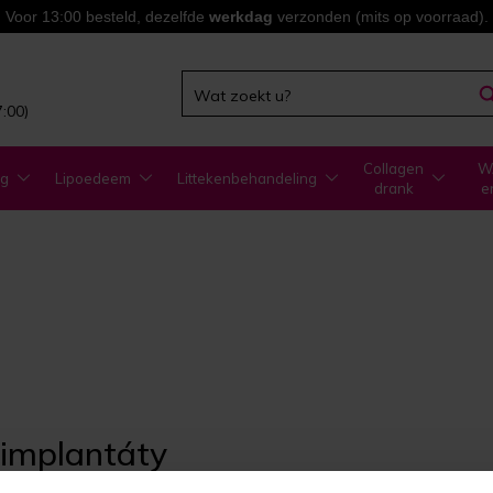
Voor 13:00 besteld, dezelfde
werkdag
verzonden (mits op voorraad).
7:00)
Collagen
WA
ng
Lipoedeem
Littekenbehandeling
drank
e
 implantáty