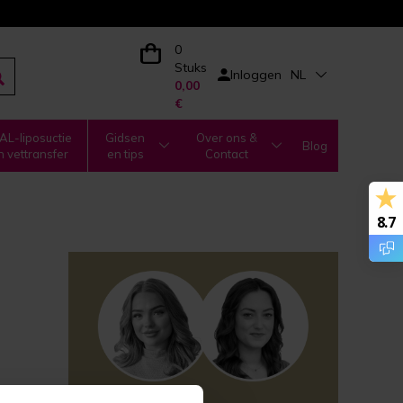
0
Stuks
Inloggen
NL
0,00
€
L-liposuctie
Gidsen
Over ons &
Blog
n vettransfer
en tips
Contact
8.7