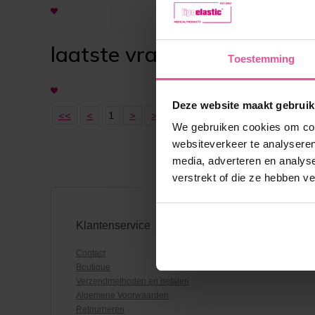
laatste vraag
Toestemming
Deze website maakt gebruik
<<
<
1
>
>>
We gebruiken cookies om cont
websiteverkeer te analyseren
media, adverteren en analys
verstrekt of die ze hebben v
Klantenservice
Contact
Boutique
Verzendmethoden en betalen
Algemene Voorwaarden
Retourneren