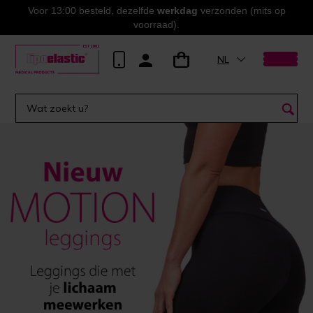
Voor 13:00 besteld, dezelfde
werkdag
verzonden (mits op
voorraad).
NL