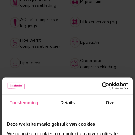
PI premium
compressiekleding
ACTIVE compressie
Littekenverzorging
leggings
Hoe werkt
Liposuctie
compressietherapie?
Onderhoud
Lipoedeem
compressiekleding
Betaling, levering,
Collagen drank
retourneren, klachten
Toestemming
Details
Over
Meest verkochte producten
Deze website maakt gebruik van cookies
We gebruiken cookies om content en advertenties te