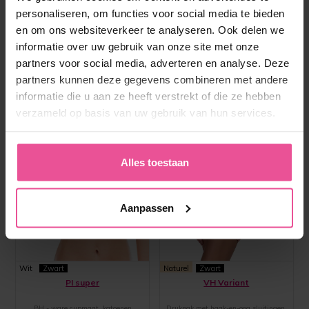
personaliseren, om functies voor social media te bieden
en om ons websiteverkeer te analyseren. Ook delen we
informatie over uw gebruik van onze site met onze
partners voor social media, adverteren en analyse. Deze
partners kunnen deze gegevens combineren met andere
informatie die u aan ze heeft verstrekt of die ze hebben
verzameld op basis van uw gebruik van hun services.
Alles toestaan
Aanpassen
Wit
Zwart
Naturel
Zwart
PI super
VH Variant
BH - ware cupmaat, katoenen
Drukpak met haak-en-oog sluitingen,