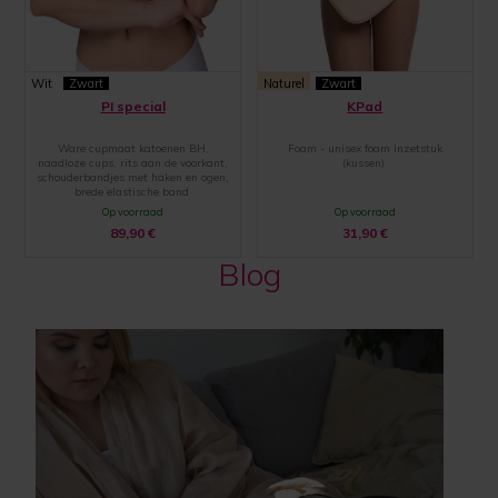
Wit
Zwart
Naturel
Zwart
PI special
KPad
Ware cupmaat katoenen BH,
Foam - unisex foam inzetstuk
naadloze cups, rits aan de voorkant,
(kussen)
schouderbandjes met haken en ogen,
brede elastische band
Op voorraad
Op voorraad
89,90
€
31,90
€
Blog