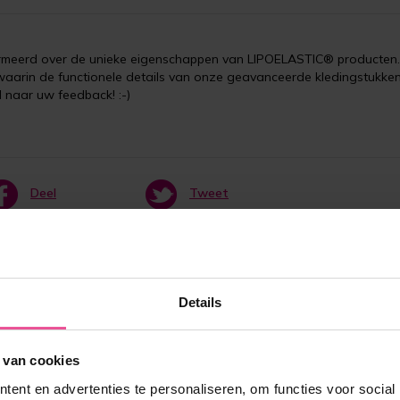
formeerd over de unieke eigenschappen van LIPOELASTIC® producten.
arin de functionele details van onze geavanceerde kledingstukke
d naar uw feedback! :-)
Deel
Tweet
Details
 van cookies
ent en advertenties te personaliseren, om functies voor social