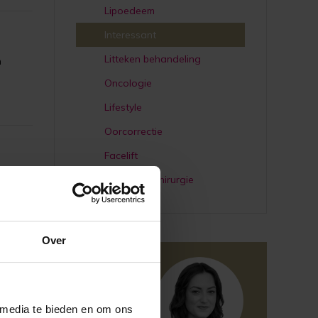
Lipoedeem
Interessant
Litteken behandeling
n
Oncologie
Lifestyle
Oorcorrectie
Facelift
Plastische chirurgie
Over
 media te bieden en om ons