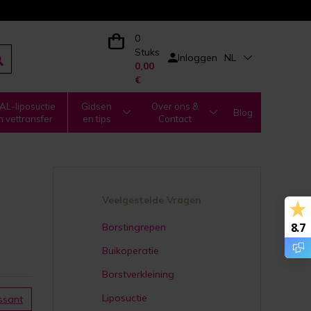
0
Stuks
Inloggen
NL
0,00
€
L-liposuctie
Gidsen
Over ons &
Blog
n vettransfer
en tips
Contact
Veelgestelde Vragen
8.7
Borstingrepen
Buikoperatie
Borstverkleining
Liposuctie
ssant