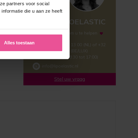
ze partners voor social
nformatie die u aan ze heeft
TEAM LIPOELASTIC
Wij zijn hier om u te helpen
Alles toestaan
+31 (0)40 304 13 00 (NL) of +32
(0)78 481 963 (BE/LUX)
(Ma – Vr, van 8:30 tot 17:00)
info@lipoelastic.nl
Stel uw vraag