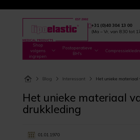
+31 (0)40 304 13 00
(Ma – Vr, van 8:30 tot 1
Shop
Postoperatieve
volgens
Compressiekledi
BH's
ingrepen
Blog
Interessant
Het unieke materiaal
Het unieke materiaal 
drukkleding
01.01.1970