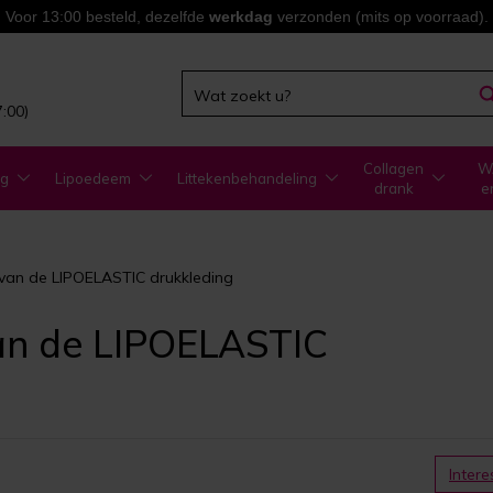
Voor 13:00 besteld, dezelfde
werkdag
verzonden (mits op voorraad).
7:00)
Collagen
WA
ng
Lipoedeem
Littekenbehandeling
drank
e
 van de LIPOELASTIC drukkleding
van de LIPOELASTIC
Intere