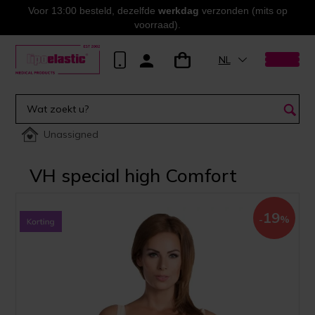
Voor 13:00 besteld, dezelfde
werkdag
verzonden (mits op
voorraad).
NL
Unassigned
VH special high Comfort
19
-
%