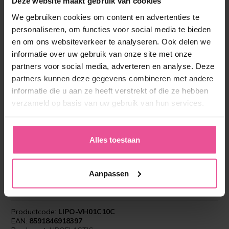
Deze website maakt gebruik van cookies
Kies een kleur:
We gebruiken cookies om content en advertenties te
personaliseren, om functies voor social media te bieden
Zwart
en om ons websiteverkeer te analyseren. Ook delen we
informatie over uw gebruik van onze site met onze
Maat:
partners voor social media, adverteren en analyse. Deze
S
partners kunnen deze gegevens combineren met andere
informatie die u aan ze heeft verstrekt of die ze hebben
Op voorraad
verzameld op basis van uw gebruik van hun services.
120,90 €
Alles toestaan
96,90 €
Aanpassen
-
+
In winkelmandje
Productcode:
LIPO-VH01C10C
EAN:
8591846918397