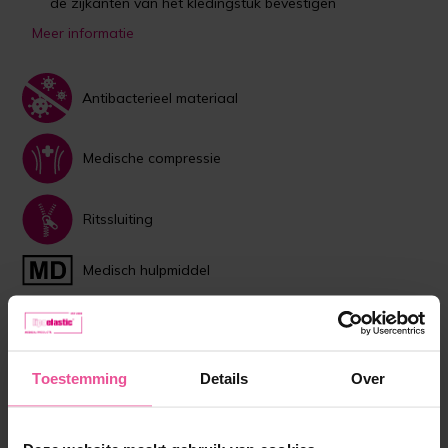
de zijkanten van het kledingstuk bevestigen
Meer informatie
Antibacterieel materiaal
Medische compressie
Ritssluiting
Medisch hulpmiddel
Let op de maattabel voor de compressiekleding
van LIPOELASTIC
Toestemming
Details
Over
Attentie:
de LIPOELASTIC®-maten komen niet overeen met de
gangbare kledingmaten. Vergelijk uw lichaamsafmetingen met
onze maattabel.