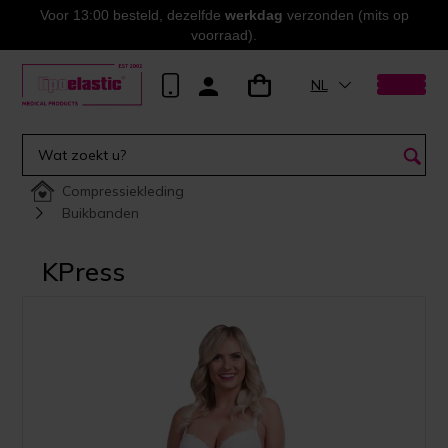
Voor 13:00 besteld, dezelfde
werkdag
verzonden (mits op
voorraad).
NL
Compressiekleding
Buikbanden
KPress