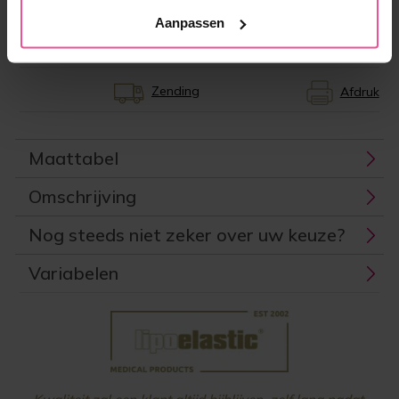
Productcode:
LIPO-KP16F03X
Aanpassen
EAN:
8591846924176
Producent:
LIPOELASTIC
Zending
Afdruk
Maattabel
Omschrijving
Nog steeds niet zeker over uw keuze?
Variabelen