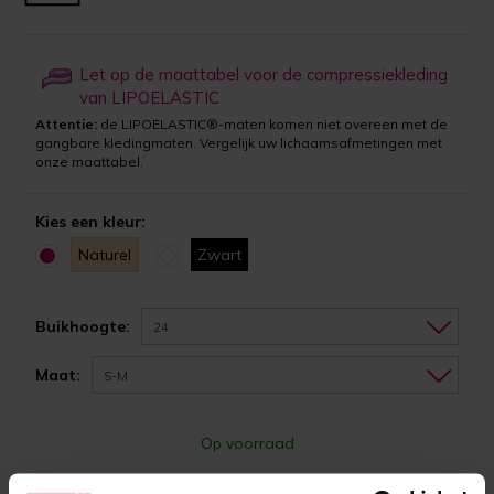
Let op de maattabel voor de compressiekleding
van LIPOELASTIC
Attentie:
de LIPOELASTIC®-maten komen niet overeen met de
gangbare kledingmaten. Vergelijk uw lichaamsafmetingen met
onze maattabel.
Kies een kleur:
Naturel
Zwart
Buikhoogte:
24
Maat:
S-M
Op voorraad