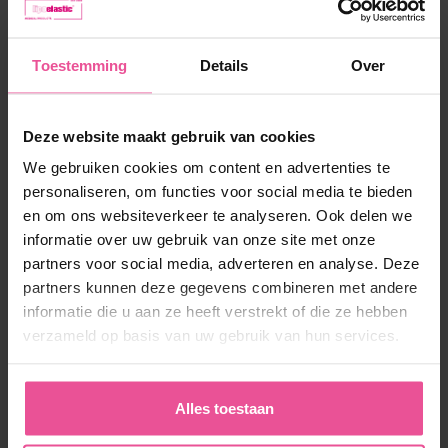
vanaf 73,90 €
Toestemming
Details
Over
-
+
In winkelmandje
Deze website maakt gebruik van cookies
We gebruiken cookies om content en advertenties te
personaliseren, om functies voor social media te bieden
en om ons websiteverkeer te analyseren. Ook delen we
informatie over uw gebruik van onze site met onze
partners voor social media, adverteren en analyse. Deze
partners kunnen deze gegevens combineren met andere
informatie die u aan ze heeft verstrekt of die ze hebben
‘Ik ben erg blij met de drukpakken van
LIPOELASTIC. Het materiaal voelt erg fijn aan,
verzameld op basis van uw gebruik van hun services.
mede door de afwerking. Hierdoor snijden de
producten minder in het vel. Vertegenwoordiger
is goed te bereiken en denkt goed mee. Levering
Alles toestaan
is snel, nooit een lege kast.’