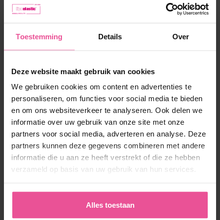
Op voorraad
Toestemming
Details
Over
188,90 €
Deze website maakt gebruik van cookies
-
+
In winkelmandje
We gebruiken cookies om content en advertenties te
personaliseren, om functies voor social media te bieden
en om ons websiteverkeer te analyseren. Ook delen we
informatie over uw gebruik van onze site met onze
partners voor social media, adverteren en analyse. Deze
partners kunnen deze gegevens combineren met andere
informatie die u aan ze heeft verstrekt of die ze hebben
verzameld op basis van uw gebruik van hun services.
‘Optimale ondersteuning is essentieel in het
streven naar een perfect resultaat, daarom kies
Alles toestaan
ik voor LIPOELASTIC.‘