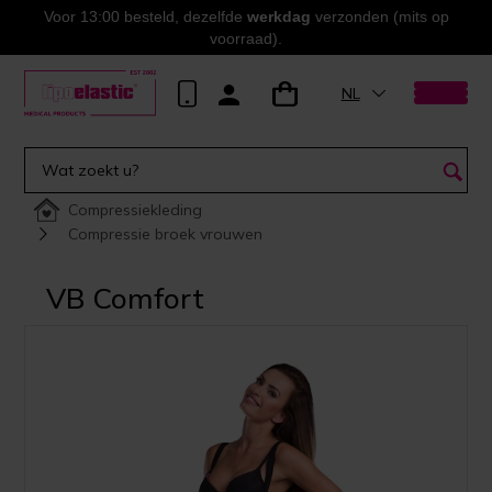
Voor 13:00 besteld, dezelfde
werkdag
verzonden (mits op
voorraad).
NL
Compressiekleding
Compressie broek vrouwen
VB Comfort