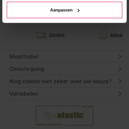
Aanpassen
Productcode:
LIPO-VB00C00C
EAN:
8591846440317
Producent:
LIPOELASTIC
Zending
Afdruk
Maattabel
Omschrijving
Nog steeds niet zeker over uw keuze?
Variabelen