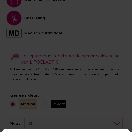
Medische compressie
Ritssluiting
Medisch hulpmiddel
Let op de maattabel voor de compressiekleding
van LIPOELASTIC
Attentie:
de LIPOELASTIC®-maten komen niet overeen met de
gangbare kledingmaten. Vergelijk uw lichaamsafmetingen met
onze maattabel.
Kies een kleur:
Naturel
Zwart
Maat:
XS