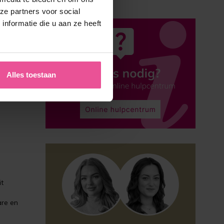
ze partners voor social
nformatie die u aan ze heeft
en,
Alles toestaan
it
are en