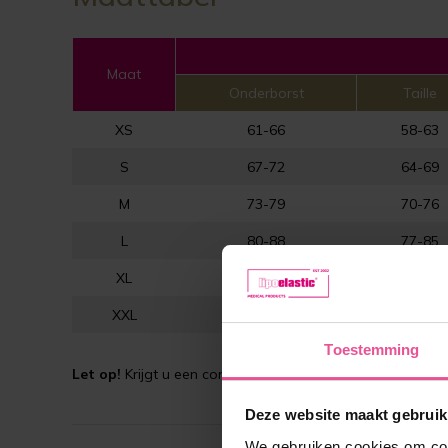
Maat
Onderborst
Taille
XS
61-66
58-63
S
67-72
64-69
M
73-79
70-76
L
80-88
77-85
XL
89-97
86-94
XXL
98-106
95-103
Toestemming
Let op!
Krijgt u een correctie? Raadpleeg altijd eerst uw 
Deze website maakt gebruik
We gebruiken cookies om cont