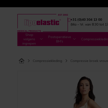
+31 (0)40 304 13 00
(Ma – Vr, van 8:30 tot 1
Shop
Postoperatieve
volgens
Compressiekledi
BH's
ingrepen
Compressiekleding
Compressie broek vrou