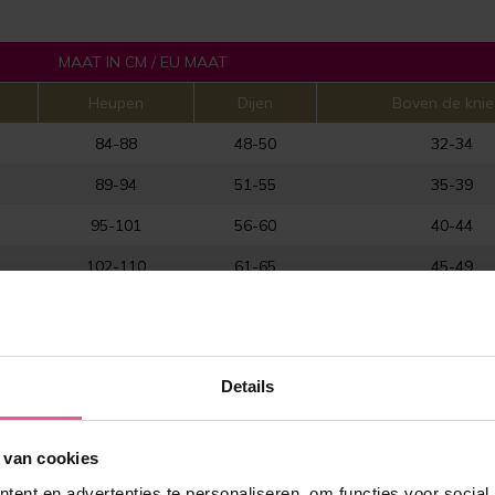
MAAT IN CM / EU MAAT
Heupen
Dijen
Boven de kni
84-88
48-50
32-34
89-94
51-55
35-39
95-101
56-60
40-44
102-110
61-65
45-49
111-119
66-70
50-54
120-128
71-75
55-59
Details
arts voor de juiste maat.
 van cookies
ent en advertenties te personaliseren, om functies voor social