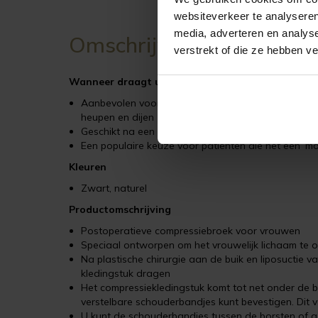
websiteverkeer te analyseren
media, adverteren en analys
Omschrijving
verstrekt of die ze hebben v
Wanneer draagt u het VF Comfort kledingstuk?
Aanbevolen voor gebruik in de eerste en tweede fase
heupen en dijen
Geschikt na een vaser-lipo
Een populaire keuze voor patiënten die net een ‘
Kleuren
Zwart, naturel
Productomschrijving
Postoperatieve compressiebroek voor vrouwen
Speciaal ontworpen om het vrouwelijk lichaam te
Na plastische chirurgie aan de buik en liposuctie va
kledingstuk dragen
Het compressiekledingstuk komt tot net onder de 
verstelbare schouderbandjes kunt bevestigen. Dit v
U kunt de schouderbandjes tussen de borsten of aa