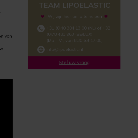
TEAM LIPOELASTIC
t
Wij zijn hier om u te helpen
+31 (0)40 304 13 00 (NL) of +32
(0)78 481 963 (BE/LUX)
en van
(Ma – Vr, van 8:30 tot 17:00)
uw
info@lipoelastic.nl
Stel uw vraag