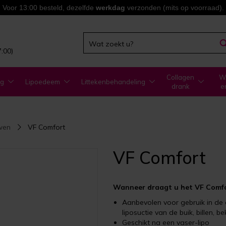
Voor 13:00 besteld, dezelfde
werkdag
verzonden (mits op voorraad).
7:00)
Collagen
WA
ng
Lipoedeem
Littekenbehandeling
drank
e
wen
VF Comfort
VF Comfort
Wanneer draagt u het VF Comfo
Aanbevolen voor gebruik in de 
liposuctie van de buik, billen, b
Geschikt na een vaser-lipo