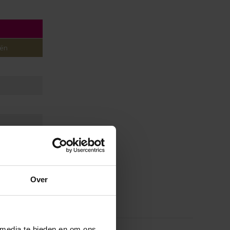
eën
Over
 media te bieden en om ons