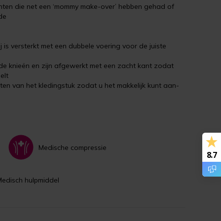
ënten die net een ‘mommy make-over’ hebben gehad of
de
j is versterkt met een dubbele voering voor de juiste
de knieën en zijn afgewerkt met een zacht kant zodat
elt
anten van het kledingstuk zodat u het makkelijk kunt aan-
Medische compressie
8.7
Medisch hulpmiddel