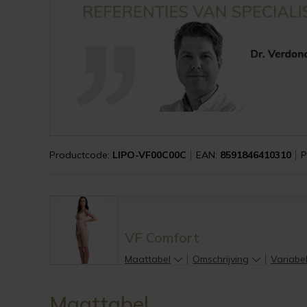
Productcode:
LIPO-VF00C00C
EAN:
8591846410310
P
VF Comfort
Maattabel
Omschrijving
Variabe
Maattabel