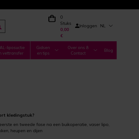
0
Stuks
Inloggen
NL
0,00
€
L-liposuctie
Gidsen
Over ons &
Blog
n vettransfer
en tips
Contact
rt kledingstuk?
eerste en tweede fase na een buikoperatie, vaser lipo,
ekken, heupen en dijen