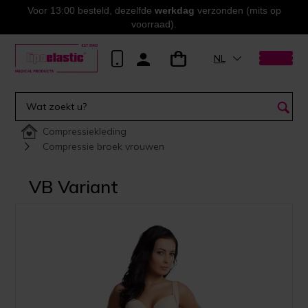
Voor 13:00 besteld, dezelfde
werkdag
verzonden (mits op
voorraad).
NL
Compressiekleding
Compressie broek vrouwen
VB Variant