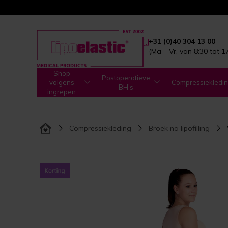
+31 (0)40 304 13 00
(Ma – Vr, van 8:30 tot 1
Shop
Postoperatieve
volgens
Compressiekledi
BH's
ingrepen
Compressiekleding
Broek na lipofilling