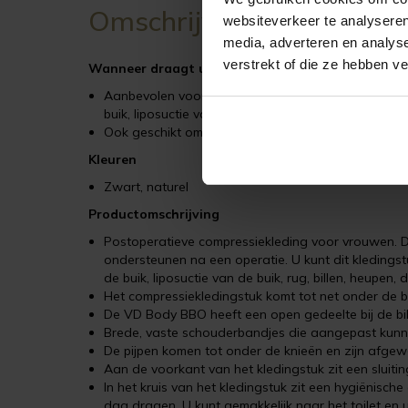
Omschrijving
websiteverkeer te analyseren
media, adverteren en analys
verstrekt of die ze hebben v
Wanneer draagt u het VD body BBO Variant kled
Aanbevolen voor gebruik in de eerste en tweede fas
buik, liposuctie van de buik, rug, bekken, billen, heu
Ook geschikt om te dragen na een vaser-lipo
Kleuren
Zwart, naturel
Productomschrijving
Postoperatieve compressiekleding voor vrouwen. D
ondersteunen na een operatie. U kunt dit kledingst
de buik, liposuctie van de buik, rug, billen, heupen
Het compressiekledingstuk komt tot net onder de 
De VD Body BBO heeft een open gedeelte bij de bil
Brede, vaste schouderbandjes die aangepast kunn
De pijpen komen tot onder de knieën en zijn afgewe
Aan de voorkant van het kledingstuk zit een sluitin
In het kruis van het kledingstuk zit een hygiënisch
dag dragen. U kunt gemakkelijk naar het toilet en