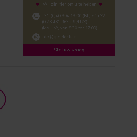
Wij zijn hier om u te helpen
+31 (0)40 304 13 00 (NL) of +32
(0)78 481 963 (BE/LUX)
(Ma – Vr, van 8:30 tot 17:00)
info@lipoelastic.nl
Stel uw vraag