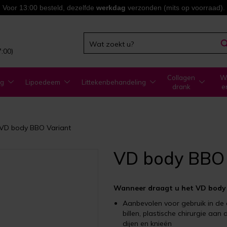
Voor 13:00 besteld, dezelfde
werkdag
verzonden (mits op voorraad).
7:00)
Collagen
WA
ng
Lipoedeem
Littekenbehandeling
drank
e
VD body BBO Variant
VD body BBO 
Wanneer draagt u het VD body 
Aanbevolen voor gebruik in de 
billen, plastische chirurgie aan 
dijen en knieën