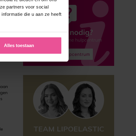
ze partners voor social
nformatie die u aan ze heeft
Alles toestaan
 aan
agen
es
TEAM LIPOELASTIC
le