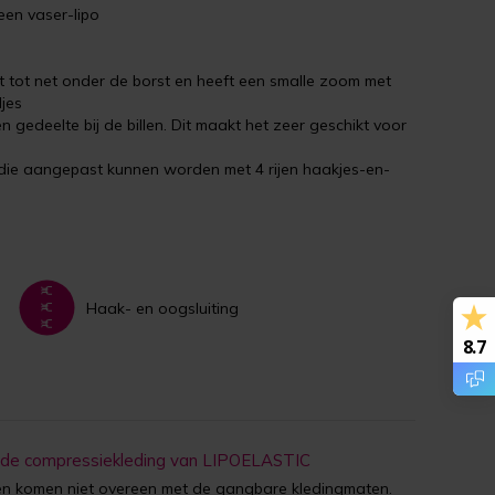
een vaser-lipo
 tot net onder de borst en heeft een smalle zoom met
jes
gedeelte bij de billen. Dit maakt het zeer geschikt voor
die aangepast kunnen worden met 4 rijen haakjes-en-
Haak- en oogsluiting
8.7
 de compressiekleding van LIPOELASTIC
 komen niet overeen met de gangbare kledingmaten.