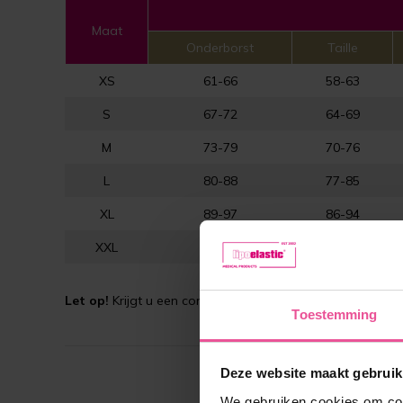
Maat
Onderborst
Taille
XS
61-66
58-63
S
67-72
64-69
M
73-79
70-76
L
80-88
77-85
XL
89-97
86-94
XXL
98-106
95-103
Let op!
Krijgt u een correctie? Raadpleeg altijd eerst uw 
Toestemming
Deze website maakt gebruik
We gebruiken cookies om cont