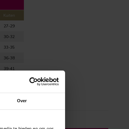
Kuiten
27-29
30-32
33-35
36-38
39-41
42-44
Over
 media te bieden en om ons