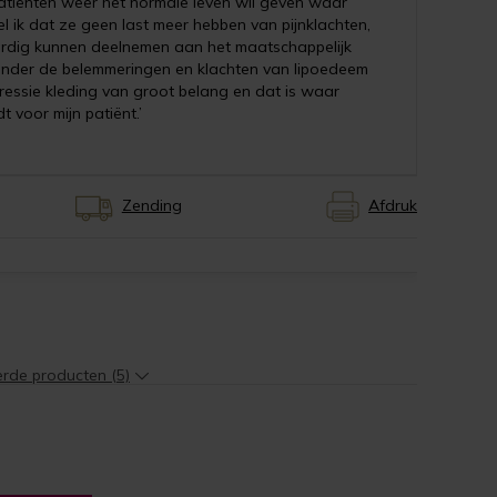
 patiënten weer het normale leven wil geven waar
l ik dat ze geen last meer hebben van pijnklachten,
rdig kunnen deelnemen aan het maatschappelijk
 zonder de belemmeringen en klachten van lipoedeem
pressie kleding van groot belang en dat is waar
 voor mijn patiënt.’
Zending
Afdruk
erde producten (5)