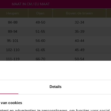
MAAT IN CM / EU MAAT
Heupen
Dijen
Boven de knieën
84-88
48-50
32-34
89-94
51-55
35-39
95-101
56-60
40-44
102-110
61-65
45-49
111-119
66-70
50-54
120-128
71-75
55-59
arts voor de juiste maat.
Details
 van cookies
ent en advertenties te personaliseren, om functies voor social