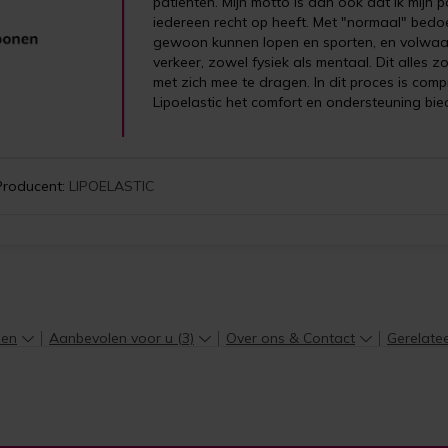
patiënten. Mijn motto is dan ook dat ik mijn
iedereen recht op heeft. Met "normaal" bedoe
gewoon kunnen lopen en sporten, en volwaa
verkeer, zowel fysiek als mentaal. Dit alles
met zich mee te dragen. In dit proces is com
Lipoelastic het comfort en ondersteuning biedt
Producent:
LIPOELASTIC
len
Aanbevolen voor u (3)
Over ons & Contact
Gerelate