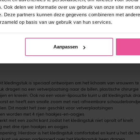
. Ook delen we informatie over uw gebruik van onze site met on
e. Deze partners kunnen deze gegevens combineren met andere i
erzameld op basis van uw gebruik van hun services.
ingstuk?
e na een vetverplaatsing naar de billen, plastische chirurgie aan de
pen, dijen en knieën
Aanpassen
it kledingstuk is speciaal ontworpen om het lichaam van vrouwen te
uk dragen na een vetverplaatsing naar de billen, plastische chirurgie
, dijen en knieën. Ook na een vaser-liposuctie kunt u dit kledingstuk dr
borst en heeft een smalle zoom met niet-afneembare schouderbandj
len. Dit maakt het zeer geschikt voor vetverplaatsingen
en worden met 4 rijen haakjes-en-oogjes
rkt met een zacht kant zodat het kledingstuk niet oprolt of knelt
g met drie rijen haakjes en oogjes
e opening. Hierdoor is het kledingstuk comfortabel en kunt u het de he
 u kunt uw eigen ondergoed over het kledingstuk heen dragen