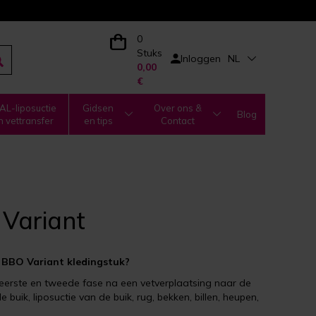
0
Stuks
Inloggen
NL
0,00
€
L-liposuctie
Gidsen
Over ons &
Blog
n vettransfer
en tips
Contact
Variant
BBO Variant kledingstuk?
eerste en tweede fase na een vetverplaatsing naar de
de buik, liposuctie van de buik, rug, bekken, billen, heupen,