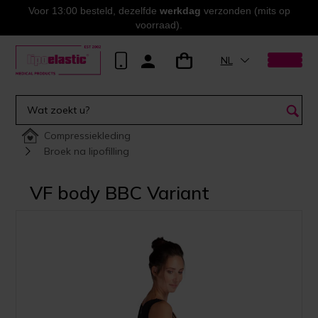
Voor 13:00 besteld, dezelfde
werkdag
verzonden (mits op
voorraad).
NL
Compressiekleding
Broek na lipofilling
VF body BBC Variant