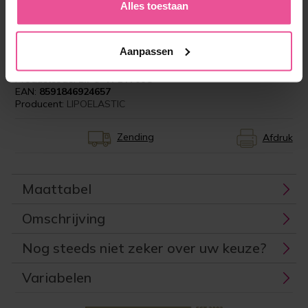
Alles toestaan
‘Optimale ondersteuning is essentieel in het
streven naar een perfect resultaat, daarom kies
ik voor LIPOELASTIC.‘
Aanpassen
Productcode:
LIPO-VF14V00C
EAN:
8591846924657
Producent:
LIPOELASTIC
Zending
Afdruk
Maattabel
Omschrijving
Nog steeds niet zeker over uw keuze?
Variabelen