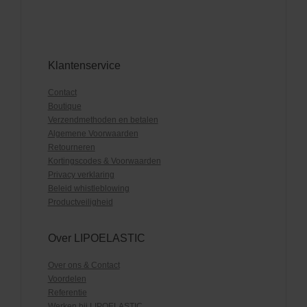
Klantenservice
Contact
Boutique
Verzendmethoden en betalen
Algemene Voorwaarden
Retourneren
Kortingscodes & Voorwaarden
Privacy verklaring
Beleid whistleblowing
Productveiligheid
Over LIPOELASTIC
Over ons & Contact
Voordelen
Referentie
Werken bij LIPOELASTIC