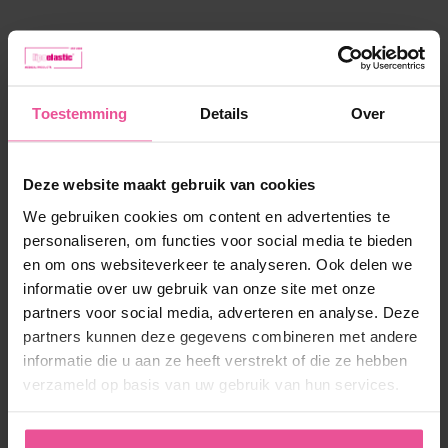
Maat:
XS
Op voorraad
Toestemming
Details
Over
161,90 €
Deze website maakt gebruik van cookies
We gebruiken cookies om content en advertenties te
personaliseren, om functies voor social media te bieden
-
+
In winkelmandje
en om ons websiteverkeer te analyseren. Ook delen we
informatie over uw gebruik van onze site met onze
partners voor social media, adverteren en analyse. Deze
partners kunnen deze gegevens combineren met andere
informatie die u aan ze heeft verstrekt of die ze hebben
verzameld op basis van uw gebruik van hun services.