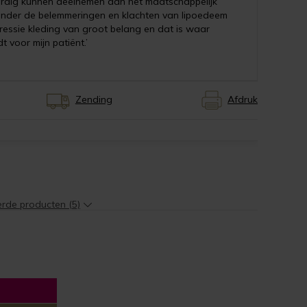
rdig kunnen deelnemen aan het maatschappelijk
 zonder de belemmeringen en klachten van lipoedeem
pressie kleding van groot belang en dat is waar
 voor mijn patiënt.’
Zending
Afdruk
erde producten (5)