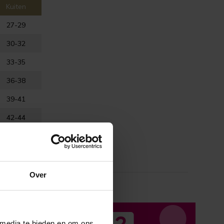
Kuiten
27-29
30-32
33-35
36-38
39-41
42-44
Over
 media te bieden en om ons