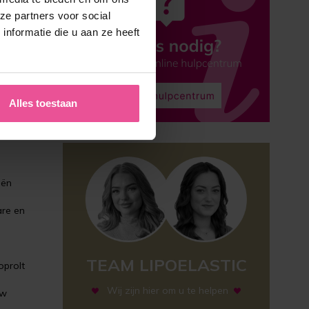
ze partners voor social
nformatie die u aan ze heeft
Alles toestaan
eën
are en
TEAM LIPOELASTIC
oprolt
Wij zijn hier om u te helpen
uw