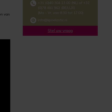
+31 (0)40 304 13 00 (NL) of +32
(0)78 481 963 (BE/LUX)
(Ma – Vr, van 8:30 tot 17:00)
en van
info@lipoelastic.nl
Stel uw vraag