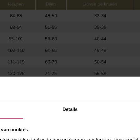
Heupen
Dijen
Boven de knieën
84-88
48-50
32-34
89-94
51-55
35-39
95-101
56-60
40-44
102-110
61-65
45-49
111-119
66-70
50-54
120-128
71-75
55-59
arts voor de juiste maat.
Details
 van cookies
ent en advertenties te personaliseren, om functies voor social