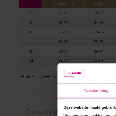
Onderborst
Taille
XS
61-66
58-63
S
67-72
64-69
M
73-79
70-76
L
80-88
77-85
XL
89-97
86-94
XXL
98-106
95-103
Let op!
Krijgt u een correctie? Raadpleeg altijd eerst uw 
Toestemming
Deze website maakt gebruik
Omschrijving
We gebruiken cookies om cont