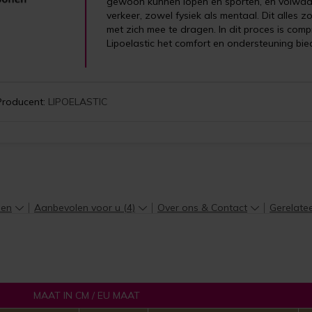
gewoon kunnen lopen en sporten, en volwaa
verkeer, zowel fysiek als mentaal. Dit alles
met zich mee te dragen. In dit proces is com
Lipoelastic het comfort en ondersteuning biedt
Producent:
LIPOELASTIC
len
Aanbevolen voor u (4)
Over ons & Contact
Gerelate
MAAT IN CM / EU MAAT