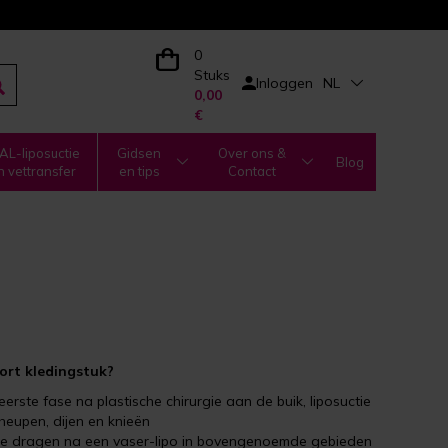
0
Stuks
Inloggen
NL
0,00
€
L-liposuctie
Gidsen
Over ons &
Blog
n vettransfer
en tips
Contact
rt kledingstuk?
erste fase na plastische chirurgie aan de buik, liposuctie
, heupen, dijen en knieën
m te dragen na een vaser-lipo in bovengenoemde gebieden