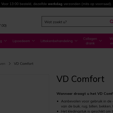
Voor 13:00 besteld, dezelfde
werkdag
verzonden (mits op voorraad).
7:00)
Collagen
WA
ng
Lipoedeem
Littekenbehandeling
drank
e
wen
VD Comfort
VD Comfort
Wanneer draagt u het VD Comfo
Aanbevolen voor gebruik in de e
van de buik, rug, billen, bekken
Het kledingstuk is geschikt o