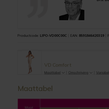
Productcode:
LIPO-VD00C00C
EAN:
8591846420319
VD Comfort
Maattabel
Omschrijving
Variabe
Maattabel
Maat