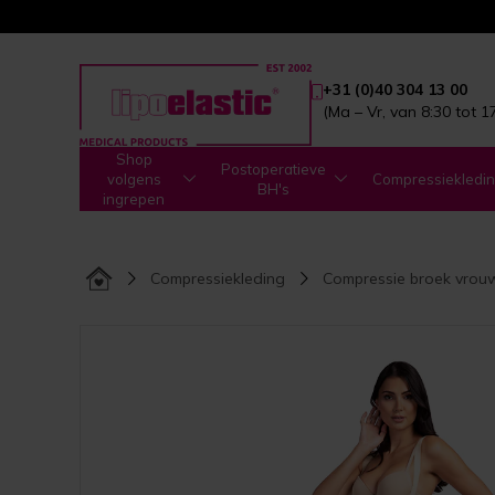
+31 (0)40 304 13 00
(Ma – Vr, van 8:30 tot 1
Shop
Postoperatieve
volgens
Compressiekledi
BH's
ingrepen
Compressiekleding
Compressie broek vrou