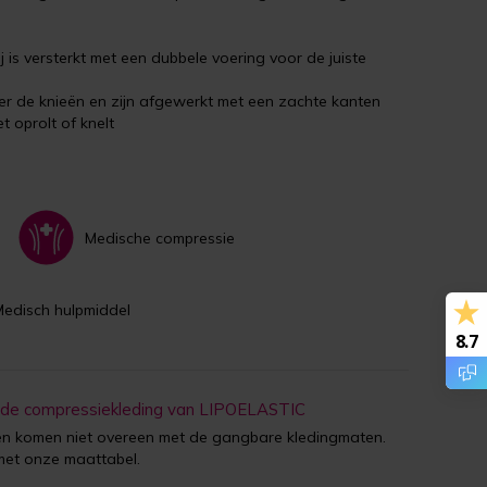
j is versterkt met een dubbele voering voor de juiste
r de knieën en zijn afgewerkt met een zachte kanten
t oprolt of knelt
Medische compressie
Medisch hulpmiddel
8.7
 de compressiekleding van LIPOELASTIC
 komen niet overeen met de gangbare kledingmaten.
met onze maattabel.