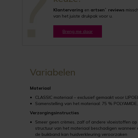
Klantervaring
en
artsen` reviews
misschi
van het juiste drukpak voor u.
Breng me daar
Variabelen
Materiaal
CLASSIC materiaal – exclusief gemaakt voor LIPO
Samenstelling van het materiaal: 75 % POLYAMID
Verzorgingsinstructies
Smeer geen crèmes, zalf of andere vloeistoffen o
structuur van het materiaal beschadigen wanneer 
de buikband kan huidverkleuring veroorzaken