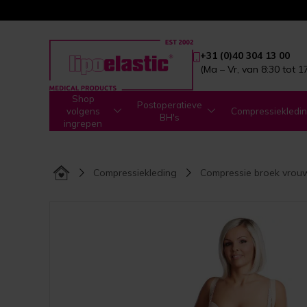
+31 (0)40 304 13 00
(Ma – Vr, van 8:30 tot 1
Shop
Postoperatieve
volgens
Compressiekledi
BH's
ingrepen
Compressiekleding
Compressie broek vrou