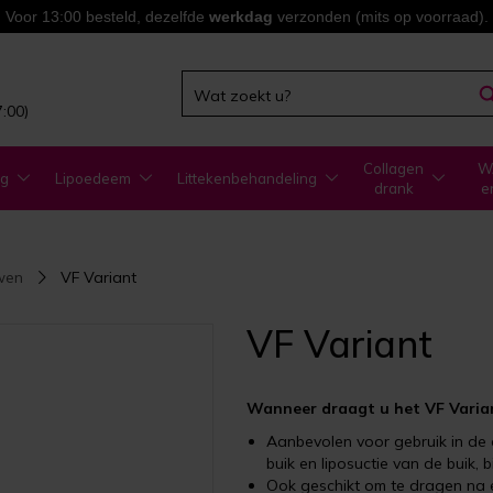
Voor 13:00 besteld, dezelfde
werkdag
verzonden (mits op voorraad).
7:00)
Collagen
WA
ng
Lipoedeem
Littekenbehandeling
drank
e
wen
VF Variant
VF Variant
Wanneer draagt u het VF Varia
Aanbevolen voor gebruik in de 
buik en liposuctie van de buik, b
Ook geschikt om te dragen na e