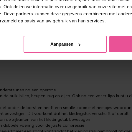
. Ook delen we informatie over uw gebruik van onze site met on
e. Deze partners kunnen deze gegevens combineren met andere i
erzameld op basis van uw gebruik van hun services.
e na een plastische chirurgie aan de buik en liposuctie van de buik,
e keizersnede
Aanpassen
mommy make-over’ hebben gehad of zijn bevallen met een keizersnede
 ondersteunen na een operatie
n de buik, billen, heupen, rug en dijen. Ook na een vaser-lipo kunt u d
t net onder de borst en heeft een smalle zoom met riempjes waaraan
 bevestigen. Dit voorkomt dat het kledingstuk verschuift of oprolt
n de zijkanten van het kledingstuk bevestigen
en dubbele voering voor de juiste compressie
gewerkt met een zacht kant zodat het kledingstuk niet oprolt of knel