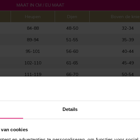
MAAT IN CM / EU MAAT
Heupen
Dijen
Boven de kni
84-88
48-50
32-34
89-94
51-55
35-39
95-101
56-60
40-44
102-110
61-65
45-49
111-119
66-70
50-54
120-128
71-75
55-59
arts voor de juiste maat.
Details
 van cookies
ent en advertenties te personaliseren, om functies voor social