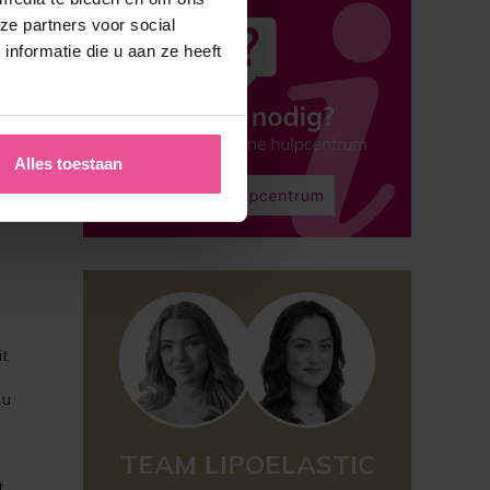
ze partners voor social
nformatie die u aan ze heeft
Alles toestaan
it
 u
TEAM LIPOELASTIC
t