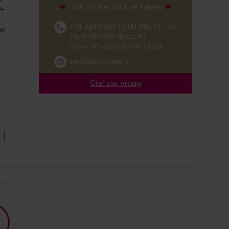
Wij zijn hier om u te helpen
n-
+31 (0)40 304 13 00 (NL) of +32
uw
(0)78 481 963 (BE/LUX)
(Ma – Vr, van 8:30 tot 17:00)
info@lipoelastic.nl
Stel uw vraag