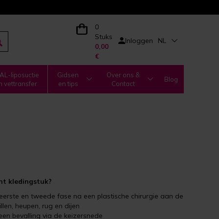
0
Stuks
Inloggen
NL
0,00
€
L-liposuctie
Gidsen
Over ons &
Blog
n vettransfer
en tips
Contact
nt kledingstuk?
eerste en tweede fase na een plastische chirurgie aan de
illen, heupen, rug en dijen
en bevalling via de keizersnede