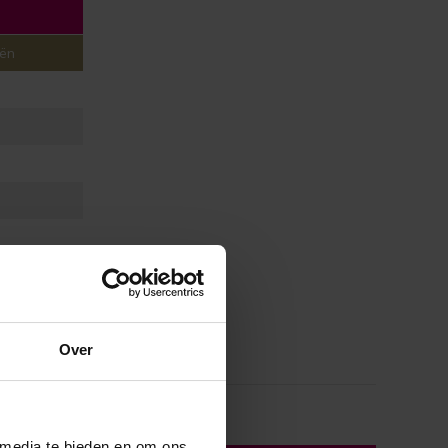
eën
Over
 media te bieden en om ons