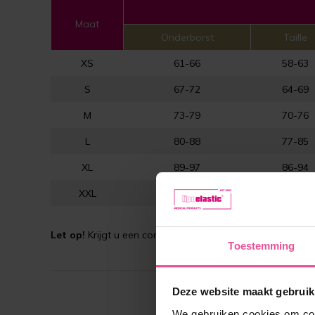
Maat
Onderborst
Taille
XS
61-66
58-63
S
67-72
64-69
M
73-79
70-76
L
80-88
77-85
XL
89-97
86-94
XXL
98-106
95-103
Let op!
Krijgt u een correctie? Raadpleeg altijd eerst uw 
Toestemming
Deze website maakt gebruik
We gebruiken cookies om cont