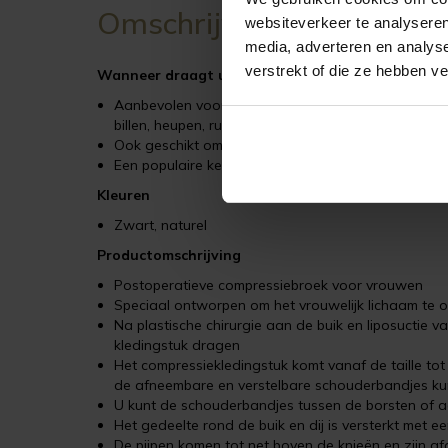
Omschrijving
websiteverkeer te analyseren
media, adverteren en analys
verstrekt of die ze hebben v
Wanneer draagt u het VF Variant kledingstuk?
Aanbevolen voor gebruik in de eerste en tweede fas
billen, heupen, rug en dijen
Ook geschikt om te dragen na een bevalling via d
Een populaire keuze voor patiënten die net een ‘
Kleuren
Zwart, naturel
Productomschrijving
Postoperatieve compressiebroek voor vrouwen
Speciaal ontworpen om het vrouwelijk lichaam te
Na plastische chirurgie aan de buik en liposuctie va
kledingstuk dragen
Het compressiekledingstuk komt vanaf de taille to
de afneembare en verstelbare schouderbandjes kunt
U kunt de schouderbandjes tussen de borsten of aa
Het gedeelte rond de buik en dij is versterkt met e
De pijpen komen tot net boven de knieën en zijn af