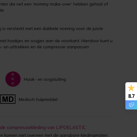
ënten die net een ‘mommy make-over’ hebben gehad of
de
j is versterkt met een dubbele voering voor de juiste
n met haakjes en oogjes aan de voorkant. Hierdoor kunt u
n- en uittrekken en de compressie aanpassen
Haak- en oogsluiting
8.7
Medisch hulpmiddel
 de compressiekleding van LIPOELASTIC
 komen niet overeen met de gangbare kledingmaten.