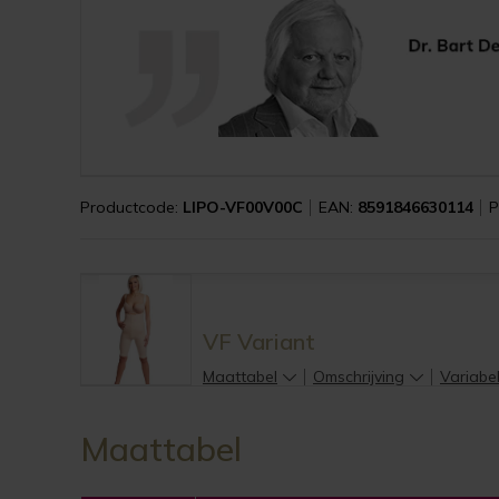
Productcode:
LIPO-VF00V00C
EAN:
8591846630114
P
VF Variant
Maattabel
Omschrijving
Variabe
Maattabel