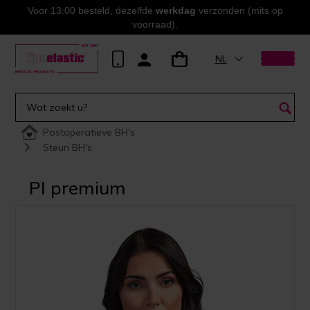
Voor 13:00 besteld, dezelfde
werkdag
verzonden (mits op
voorraad).
NL
Postoperatieve BH's
Steun BH's
PI premium