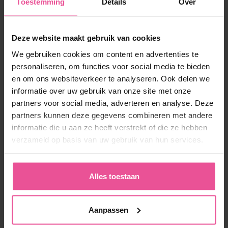
Toestemming
Details
Over
Op voorraad
69,90 €
Deze website maakt gebruik van cookies
We gebruiken cookies om content en advertenties te
personaliseren, om functies voor social media te bieden
-
+
In winkelmandje
en om ons websiteverkeer te analyseren. Ook delen we
informatie over uw gebruik van onze site met onze
partners voor social media, adverteren en analyse. Deze
partners kunnen deze gegevens combineren met andere
informatie die u aan ze heeft verstrekt of die ze hebben
verzameld op basis van uw gebruik van hun services.
Alles toestaan
‘Ik werk nu sinds ongeveer een jaar met
lipoelastic. De kwaliteit van jullie producten, de
vlotte levering en communicatie zijn in continuïteit
Aanpassen
met de kwaliteit die ik dagelijks in mijn werk
steek. Lipoelastic is een betrouwbare partner in