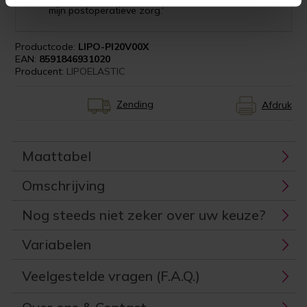
mijn postoperatieve zorg.‘
Productcode:
LIPO-PI20V00X
EAN:
8591846931020
Producent:
LIPOELASTIC
Zending
Afdruk
Maattabel
Omschrijving
Nog steeds niet zeker over uw keuze?
Variabelen
Veelgestelde vragen (F.A.Q.)