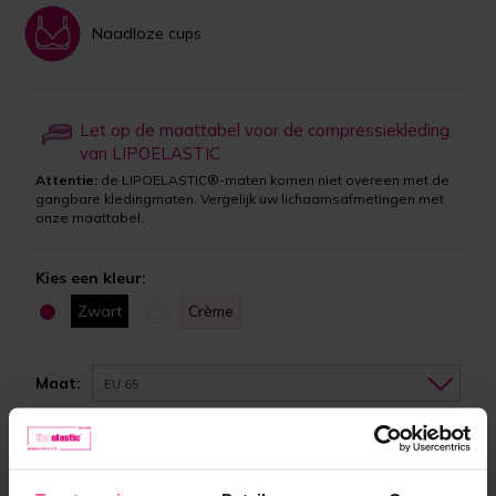
Naadloze cups
Let op de maattabel voor de compressiekleding
van LIPOELASTIC
Attentie:
de LIPOELASTIC®-maten komen niet overeen met de
gangbare kledingmaten. Vergelijk uw lichaamsafmetingen met
onze maattabel.
Kies een kleur:
Zwart
Crème
Maat:
EU 65
Cup:
AB