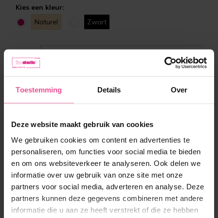
Kies een kleur:
Naturel
Zwart
Maat:
XS
Op voorraad
Toestemming
Details
Over
149,90 €
Deze website maakt gebruik van cookies
We gebruiken cookies om content en advertenties te
-
+
In winkelmandje
personaliseren, om functies voor social media te bieden
en om ons websiteverkeer te analyseren. Ook delen we
informatie over uw gebruik van onze site met onze
partners voor social media, adverteren en analyse. Deze
partners kunnen deze gegevens combineren met andere
informatie die u aan ze heeft verstrekt of die ze hebben