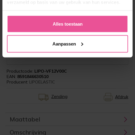
verzameld op basis van uw gebruik van hun services.
Alles toestaan
‘Beekman Klinieken staat voor kwaliteit en daar
hoort hoogwaardige compressiekleding bij. Zeer
tevreden over de producten van LIPOELASTIC en
al jaren lang fantastisch contact met het team
Aanpassen
zodat we samen het beste kunnen geven voor
de patiënten.’
Productcode:
LIPO-VF12V00C
EAN:
8591846630510
Producent:
LIPOELASTIC
Zending
Afdruk
Maattabel
Omschrijving