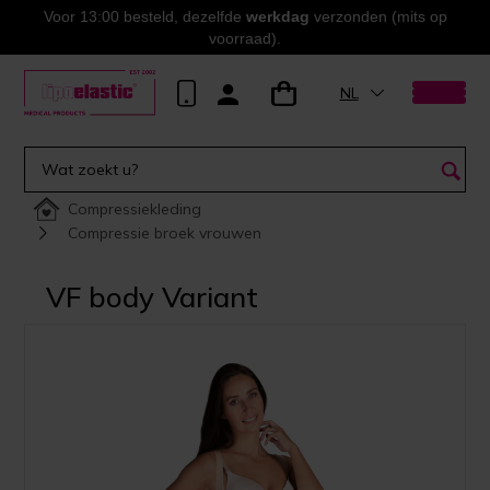
Voor 13:00 besteld, dezelfde
werkdag
verzonden (mits op
voorraad).
NL
Compressiekleding
Compressie broek vrouwen
VF body Variant