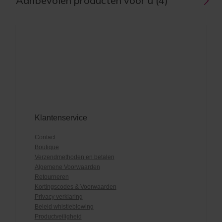
Aanbevolen producten voor u (4)
Klantenservice
Contact
Boutique
Verzendmethoden en betalen
Algemene Voorwaarden
Retourneren
Kortingscodes & Voorwaarden
Privacy verklaring
Beleid whistleblowing
Productveiligheid